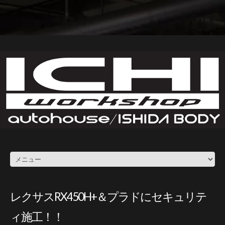
レクサスRX450H+＆プラドにセキュリテ
ィ施工！！