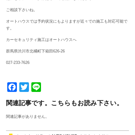
ご相談下さいね。
オートハウスでは予約状況にもよりますが近々での施工も対応可能で
す。
カーセキュリティ施工はオートハウスへ
群馬県渋川市北橘町下箱田626-26
027-233-7626
F
T
Li
a
wi
n
関連記事です。こちらもお読み下さい。
c
tt
e
e
er
関連記事がありません。
b