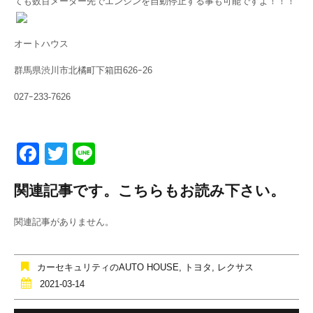
ても数百メーター先でエンジンを自動停止する事も可能ですよ！！！
オートハウス
群馬県渋川市北橘町下箱田626ｰ26
027ｰ233-7626
F
T
Li
a
wi
n
関連記事です。こちらもお読み下さい。
c
tt
e
e
er
関連記事がありません。
b
o
カーセキュリティのAUTO HOUSE
,
トヨタ
,
レクサス
o
2021-03-14
k