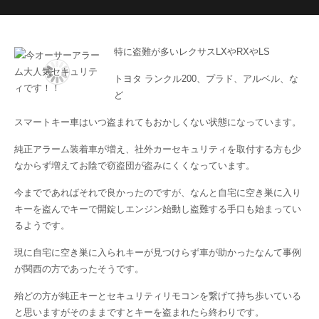
特に盗難が多いレクサスLXやRXやLS
トヨタ ランクル200、プラド、アルベル、な
ど
スマートキー車はいつ盗まれてもおかしくない状態になっています。
純正アラーム装着車が増え、社外カーセキュリティを取付する方も少
なからず増えてお陰で窃盗団が盗みにくくなっています。
今までであればそれで良かったのですが、なんと自宅に空き巣に入り
キーを盗んでキーで開錠しエンジン始動し盗難する手口も始まってい
るようです。
現に自宅に空き巣に入られキーが見つけらず車が助かったなんて事例
が関西の方であったそうです。
殆どの方が純正キーとセキュリティリモコンを繋げて持ち歩いている
と思いますがそのままですとキーを盗まれたら終わりです。