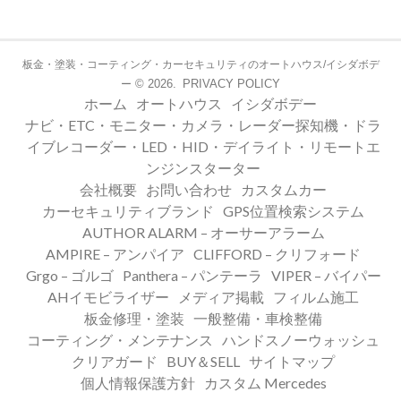
板金・塗装・コーティング・カーセキュリティのオートハウス/イシダボデ
© 2026.
PRIVACY POLICY
ー
ホーム
オートハウス
イシダボデー
ナビ・ETC・モニター・カメラ・レーダー探知機・ドラ
イブレコーダー・LED・HID・デイライト・リモートエ
ンジンスターター
会社概要
お問い合わせ
カスタムカー
カーセキュリティブランド
GPS位置検索システム
AUTHOR ALARM – オーサーアラーム
AMPIRE – アンパイア
CLIFFORD – クリフォード
Grgo – ゴルゴ
Panthera – パンテーラ
VIPER – バイパー
AHイモビライザー
メディア掲載
フィルム施工
板金修理・塗装
一般整備・車検整備
コーティング・メンテナンス
ハンドスノーウォッシュ
クリアガード
BUY＆SELL
サイトマップ
個人情報保護方針
カスタム Mercedes