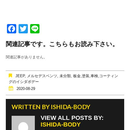
F
T
Li
a
wi
n
関連記事です。こちらもお読み下さい。
c
tt
e
e
er
関連記事がありません。
b
o
JEEP
,
メルセデスベンツ
,
未分類
,
板金,塗装,車検,コーティン
o
グのイシダボデー
2020-08-29
k
WRITTEN BY
ISHIDA-BODY
VIEW ALL POSTS BY:
ISHIDA-BODY