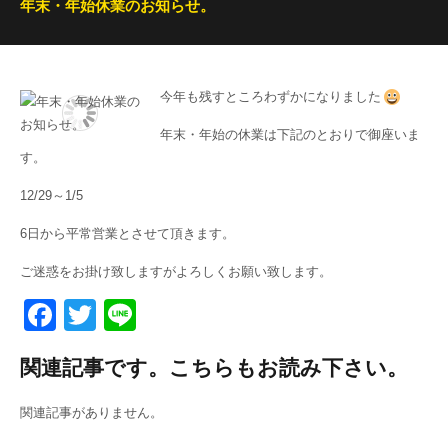
年末・年始休業のお知らせ。
今年も残すところわずかになりました
年末・年始の休業は下記のとおりで御座いま
す。
12/29～1/5
6日から平常営業とさせて頂きます。
ご迷惑をお掛け致しますがよろしくお願い致します。
F
T
Li
a
wi
n
関連記事です。こちらもお読み下さい。
c
tt
e
e
er
関連記事がありません。
b