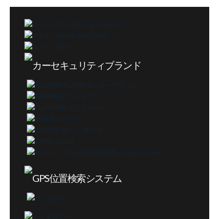
ゴ
リ
ー