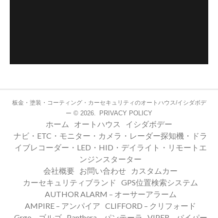
板金・塗装・コーティング・カーセキュリティのオートハウス/イシダボデ
© 2026.
PRIVACY POLICY
ー
ホーム
オートハウス
イシダボデー
ナビ・ETC・モニター・カメラ・レーダー探知機・ドラ
イブレコーダー・LED・HID・デイライト・リモートエ
ンジンスターター
会社概要
お問い合わせ
カスタムカー
カーセキュリティブランド
GPS位置検索システム
AUTHOR ALARM – オーサーアラーム
AMPIRE – アンパイア
CLIFFORD – クリフォード
Grgo – ゴルゴ
Panthera – パンテーラ
VIPER – バイパー