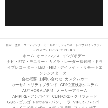
板金・塗装・コーティング・カーセキュリティのオートハウス/イシダボデ
© 2026.
PRIVACY POLICY
ー
ホーム
オートハウス
イシダボデー
ナビ・ETC・モニター・カメラ・レーダー探知機・ドラ
イブレコーダー・LED・HID・デイライト・リモートエ
ンジンスターター
会社概要
お問い合わせ
カスタムカー
カーセキュリティブランド
GPS位置検索システム
AUTHOR ALARM – オーサーアラーム
AMPIRE – アンパイア
CLIFFORD – クリフォード
Grgo – ゴルゴ
Panthera – パンテーラ
VIPER – バイパー
AHイモビライザー
メディア掲載
フィルム施工