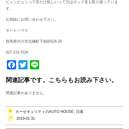
ピュンピュンって音だけ欲しいって方はロック音も取り扱っていま
す。
お気軽にお問い合わせ下さい。
オートハウス
群馬県渋川市北橘町下箱田626-26
027-233-7626
F
T
Li
a
wi
n
関連記事です。こちらもお読み下さい。
c
tt
e
e
er
関連記事がありません。
b
o
カーセキュリティのAUTO HOUSE
,
日産
o
2019-01-31