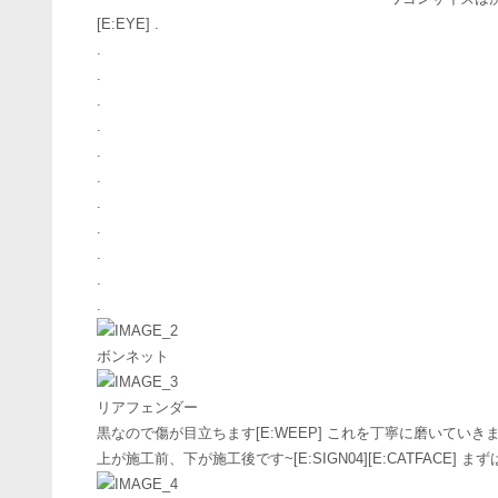
[E:EYE] .
.
.
.
.
.
.
.
.
.
.
.
ボンネット
リアフェンダー
黒なので傷が目立ちます[E:WEEP] これを丁寧に磨いていきま
上が施工前、下が施工後です~[E:SIGN04][E:CATFACE] 