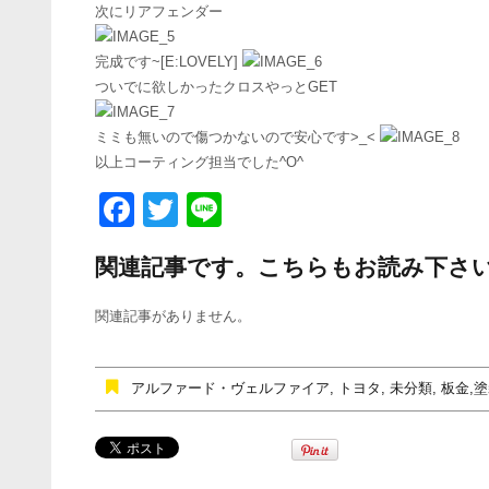
次にリアフェンダー
完成です~[E:LOVELY]
ついでに欲しかったクロスやっとGET
ミミも無いので傷つかないので安心です>_<
以上コーティング担当でした^O^
F
T
Li
a
wi
n
関連記事です。こちらもお読み下さ
c
tt
e
e
er
関連記事がありません。
b
o
アルファード・ヴェルファイア
,
トヨタ
,
未分類
,
板金,
o
k