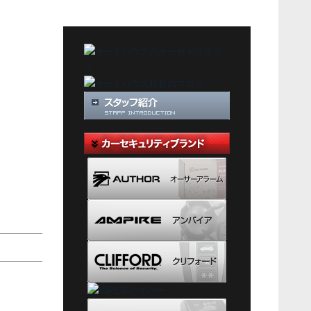
テ
ゴ
リ
ー