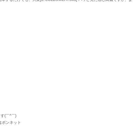
す(￣^￣)ゞ
まずはボンネット