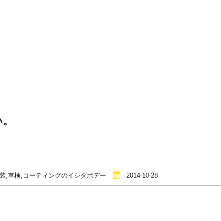
い。
塗装,車検,コーティングのイシダボデー
2014-10-28