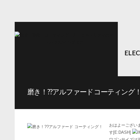
ELE
磨き！??アルファード コーティング
おはよーございます
す[E:DASH]
ワゴンサイズは洗