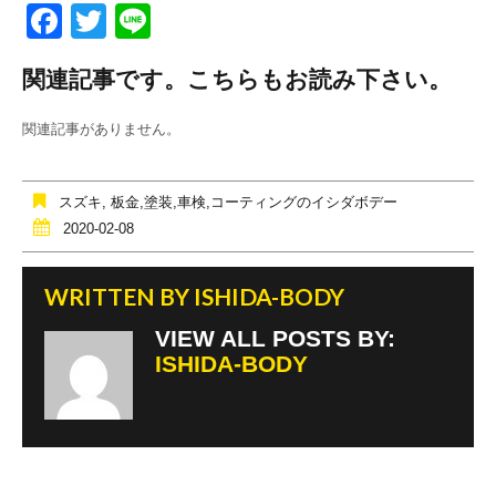
F
T
Li
a
wi
n
関連記事です。こちらもお読み下さい。
c
tt
e
e
er
関連記事がありません。
b
o
スズキ
,
板金,塗装,車検,コーティングのイシダボデー
o
2020-02-08
k
WRITTEN BY
ISHIDA-BODY
VIEW ALL POSTS BY:
ISHIDA-BODY