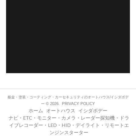
板金・塗装・コーティング・カーセキュリティのオートハウス/イシダボデ
© 2026.
PRIVACY POLICY
ー
ホーム
オートハウス
イシダボデー
ナビ・ETC・モニター・カメラ・レーダー探知機・ドラ
イブレコーダー・LED・HID・デイライト・リモートエ
ンジンスターター