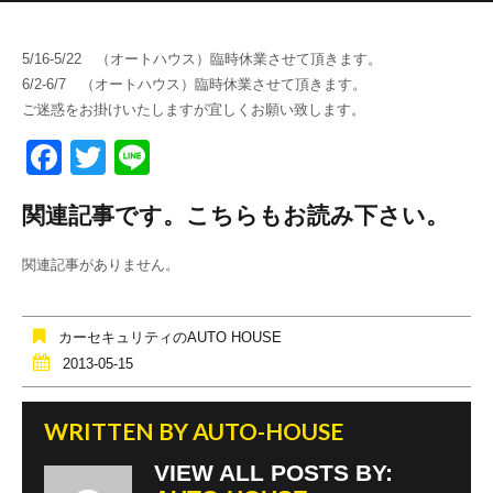
5/16-5/22 （オートハウス）臨時休業させて頂きます。
6/2-6/7 （オートハウス）臨時休業させて頂きます。
ご迷惑をお掛けいたしますが宜しくお願い致します。
F
T
Li
a
wi
n
関連記事です。こちらもお読み下さい。
c
tt
e
e
er
関連記事がありません。
b
o
カーセキュリティのAUTO HOUSE
o
2013-05-15
k
WRITTEN BY
AUTO-HOUSE
VIEW ALL POSTS BY: