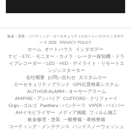
板金・塗装・コーティング・カーセキュリティのオートハウス/イシダボデ
© 2026.
PRIVACY POLICY
ー
ホーム
オートハウス
イシダボデー
ナビ・ETC・モニター・カメラ・レーダー探知機・ドラ
イブレコーダー・LED・HID・デイライト・リモートエ
ンジンスターター
会社概要
お問い合わせ
カスタムカー
カーセキュリティブランド
GPS位置検索システム
AUTHOR ALARM – オーサーアラーム
AMPIRE – アンパイア
CLIFFORD – クリフォード
Grgo – ゴルゴ
Panthera – パンテーラ
VIPER – バイパー
AHイモビライザー
メディア掲載
フィルム施工
板金修理・塗装
一般整備・車検整備
コーティング・メンテナンス
ハンドスノーウォッシュ