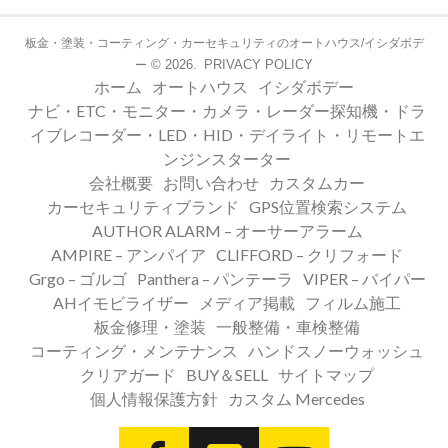
板金・塗装・コーティング・カーセキュリティのオートハウス/イシダボデ
© 2026.
PRIVACY POLICY
ー
ホーム
オートハウス
イシダボデー
ナビ・ETC・モニター・カメラ・レーダー探知機・ドラ
イブレコーダー・LED・HID・デイライト・リモートエ
ンジンスターター
会社概要
お問い合わせ
カスタムカー
カーセキュリティブランド
GPS位置検索システム
AUTHOR ALARM – オーサーアラーム
AMPIRE – アンパイア
CLIFFORD – クリフォード
Grgo – ゴルゴ
Panthera – パンテーラ
VIPER – バイパー
AHイモビライザー
メディア掲載
フィルム施工
板金修理・塗装
一般整備・車検整備
コーティング・メンテナンス
ハンドスノーウォッシュ
クリアガード
BUY＆SELL
サイトマップ
個人情報保護方針
カスタム Mercedes