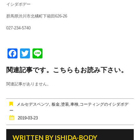
イシダボデー
群馬県渋川市北橘町下箱田626-26
027-234-5740
F
T
Li
a
wi
n
関連記事です。こちらもお読み下さい。
c
tt
e
e
er
関連記事がありません。
b
o
メルセデスベンツ
,
板金,塗装,車検,コーティングのイシダボデ
o
ー
2019-03-23
k
WRITTEN BY
ISHIDA-BODY