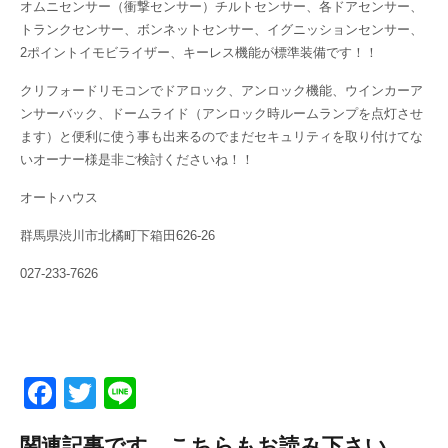
オムニセンサー（衝撃センサー）チルトセンサー、各ドアセンサー、
トランクセンサー、ボンネットセンサー、イグニッションセンサー、
2ポイントイモビライザー、キーレス機能が標準装備です！！
クリフォードリモコンでドアロック、アンロック機能、ウインカーア
ンサーバック、ドームライド（アンロック時ルームランプを点灯させ
ます）と便利に使う事も出来るのでまだセキュリティを取り付けてな
いオーナー様是非ご検討くださいね！！
オートハウス
群馬県渋川市北橘町下箱田626-26
027-233-7626
F
T
Li
a
wi
n
関連記事です。こちらもお読み下さい。