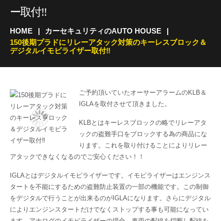
ー取付‼
HOME
カーセキュリティのAUTO HOUSE
150後期プラドにリレーアタック対策のキーレスブロック＆
デジタルイモビライザー取付‼
ご予約頂いていたオーサーアラームのKLB＆
IGLAを取付させて頂きました。
KLBとはキーレスブロックの略でリレーアタ
ックの盗難手口をブロックする為の商品にな
ります。これを取り付けることによりリレー
アタックできなくなるのでご安心ください！！
IGLAとはデジタルイモビライザーです。イモビライザーはエンジンス
タートを不能にするための盗難防止装置の一部の機能です。この制御
をデジタルで行うことが出来るのがIGLAになります。さらにデジタル
によりエンジンスタートだけでなくストップする事も可能になってい
ます。アナログのイモビライザーの場合、車両の配線を切断し配線を