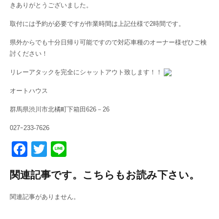
きありがとうございました。
取付には予約が必要ですが作業時間は上記仕様で2時間です。
県外からでも十分日帰り可能ですので対応車種のオーナー様ぜひご検
討ください！
リレーアタックを完全にシャットアウト致します！！
オートハウス
群馬県渋川市北橘町下箱田626－26
027ｰ233-7626
F
T
Li
a
wi
n
関連記事です。こちらもお読み下さい。
c
tt
e
e
er
関連記事がありません。
b