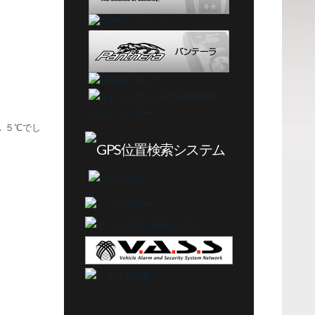
３．５℃でし