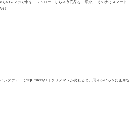
持ちのスマホで車をコントロールしちゃう商品をご紹介。 そのナはスマート
商品は…
イシダボデーです[E:happy01] クリスマスが終わると、周りがいっきに正月