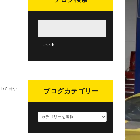
…
１/５日か
ブログカテゴリー
ブ
ロ
グ
カ