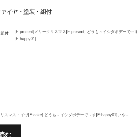
ファイヤ・塗装・組付
[E:present]メリークリスマス[E:present] どうも～イシダボデーで～
[E:happy01]…
ークリスマス・イヴ[E:cake] どうも～イシダボデーで～す[E:happy01]いや～…
読む