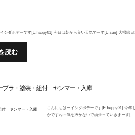
シダボデーです[E:happy01] 今日は朝から良い天気でーす[E:sun] 大掃除日和
を読む
スープラ・塗装・組付 ヤンマー・入庫
こんにちはーイシダボデーです[E:happy01] 今
かですね～気を抜かないで頑張っていきまーす[…