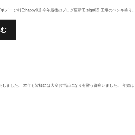
ーです[E:happy01] 今年最後のブログ更新[E:sign03] 工場のペンキ塗り
読む
たしました。 本年も皆様には大変お世話になり有難う御座いました。 年始は