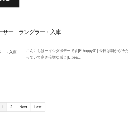
ェーサー ラングラー・入庫
こんにちはーイシダボデーです[E:happy01] 今日は朝から
っていて寒さ倍増な感じ[E:bea…
1
2
Next
Last