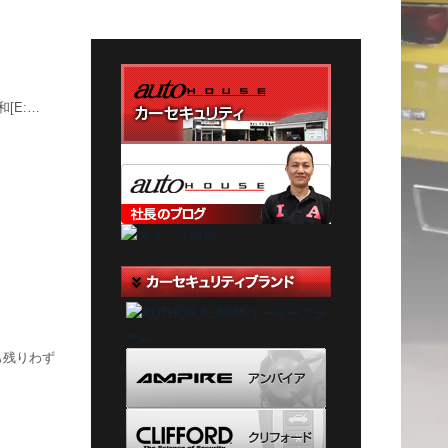
テ
ゴ
リ
ー
[E:…
年も残りわず