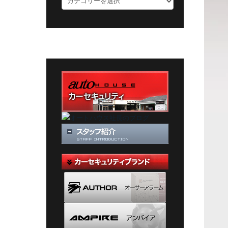
ロ
グ
カ
テ
ゴ
リ
ー