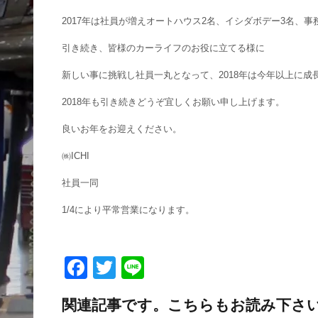
2017年は社員が増えオートハウス2名、イシダボデー3名、
引き続き、皆様のカーライフのお役に立てる様に
新しい事に挑戦し社員一丸となって、2018年は今年以上に
2018年も引き続きどうぞ宜しくお願い申し上げます。
良いお年をお迎えください。
㈱ICHI
社員一同
1/4により平常営業になります。
F
T
Li
a
wi
n
関連記事です。こちらもお読み下さ
c
tt
e