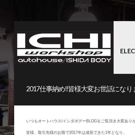
ELE
2017仕事納め!!皆様大変お世話になりま
いつもオートハウス/イシダボデーBLOGをご覧頂き大変ありが
皆様、取引先様のお陰で2017年は成長できた1年となり、