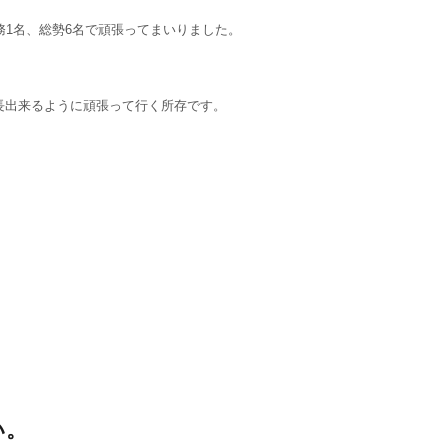
事務1名、総勢6名で頑張ってまいりました。
成長出来るように頑張って行く所存です。
い。