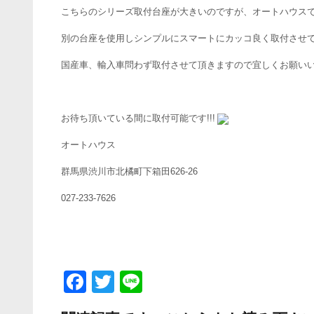
こちらのシリーズ取付台座が大きいのですが、オートハウス
別の台座を使用しシンプルにスマートにカッコ良く取付させて
国産車、輸入車問わず取付させて頂きますので宜しくお願い
お待ち頂いている間に取付可能です!!!
オートハウス
群馬県渋川市北橘町下箱田626-26
027-233-7626
F
T
Li
a
wi
n