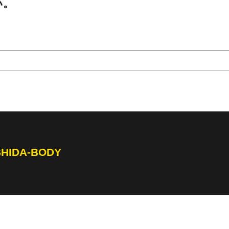
い。
SHIDA-BODY