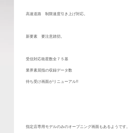
高速道路 制限速度引き上げ対応。
新要素 要注意踏切。
受信対応衛星数全７５基
業界素屈指の収録データ数
待ち受け画面がリニューアル!!
指定店専用モデルのみのオープニング画面もあるようです。