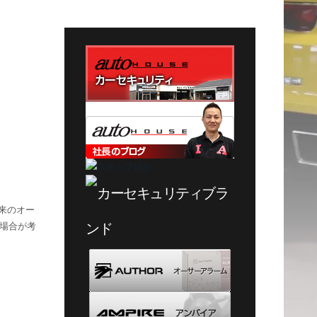
テ
ゴ
リ
ー
来のオー
場合が考