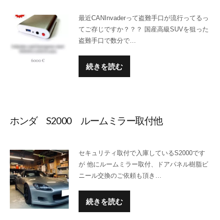
最近CANInvaderって盗難手口が流行ってるっ
てご存じですか？？？ 国産高級SUVを狙った
盗難手口で数分で…
続きを読む
ホンダ S2000 ルームミラー取付他
セキュリティ取付で入庫しているS2000です
が 他にルームミラー取付、ドアパネル樹脂ビ
ニール交換のご依頼も頂き…
続きを読む