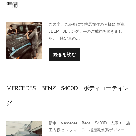
準備
この度、ご紹介にて群馬在住のＦ様に 新車
JEEP JLラングラーのご成約を頂きまし
た。 限定車の…
続きを読む
MERCEDES BENZ S400D ボディコーティン
グ
新車 Mercedes Benz S400D 入庫！ 施
工内容は ・ディーラー指定親水系ボディコ…