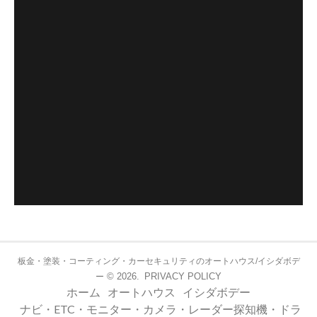
板金・塗装・コーティング・カーセキュリティのオートハウス/イシダボデ
© 2026.
PRIVACY POLICY
ー
ホーム
オートハウス
イシダボデー
ナビ・ETC・モニター・カメラ・レーダー探知機・ドラ