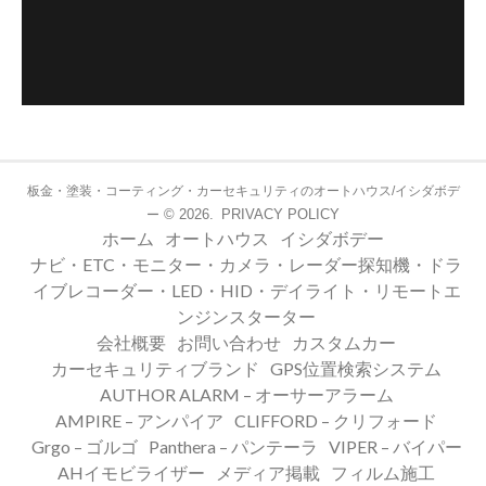
板金・塗装・コーティング・カーセキュリティのオートハウス/イシダボデ
© 2026.
PRIVACY POLICY
ー
ホーム
オートハウス
イシダボデー
ナビ・ETC・モニター・カメラ・レーダー探知機・ドラ
イブレコーダー・LED・HID・デイライト・リモートエ
ンジンスターター
会社概要
お問い合わせ
カスタムカー
カーセキュリティブランド
GPS位置検索システム
AUTHOR ALARM – オーサーアラーム
AMPIRE – アンパイア
CLIFFORD – クリフォード
Grgo – ゴルゴ
Panthera – パンテーラ
VIPER – バイパー
AHイモビライザー
メディア掲載
フィルム施工