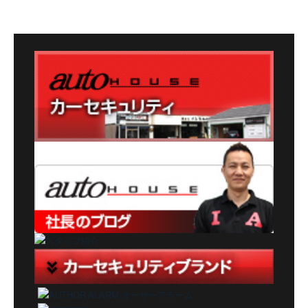
テ
ゴ
リ
ー