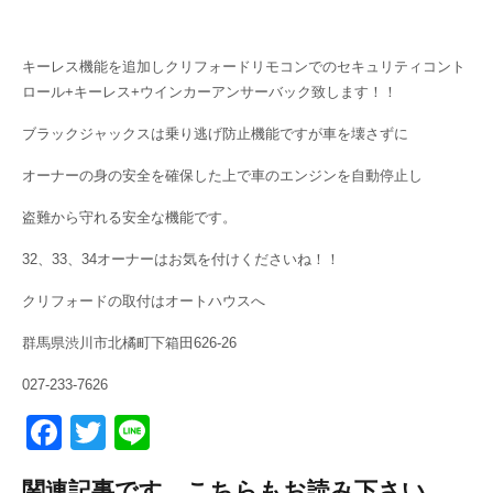
キーレス機能を追加しクリフォードリモコンでのセキュリティコント
ロール+キーレス+ウインカーアンサーバック致します！！
ブラックジャックスは乗り逃げ防止機能ですが車を壊さずに
オーナーの身の安全を確保した上で車のエンジンを自動停止し
盗難から守れる安全な機能です。
32、33、34オーナーはお気を付けくださいね！！
クリフォードの取付はオートハウスへ
群馬県渋川市北橘町下箱田626-26
027-233-7626
F
T
Li
a
wi
n
関連記事です。こちらもお読み下さい。