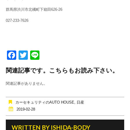
群馬県渋川市北橘町下箱田626-26
027-233-7626
F
T
Li
a
wi
n
関連記事です。こちらもお読み下さい。
c
tt
e
e
er
関連記事がありません。
b
o
カーセキュリティのAUTO HOUSE
,
日産
o
2019-02-28
k
WRITTEN BY
ISHIDA-BODY