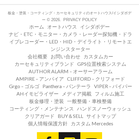
板金・塗装・コーティング・カーセキュリティのオートハウス/イシダボデ
© 2026.
PRIVACY POLICY
ー
ホーム
オートハウス
イシダボデー
ナビ・ETC・モニター・カメラ・レーダー探知機・ドラ
イブレコーダー・LED・HID・デイライト・リモートエ
ンジンスターター
会社概要
お問い合わせ
カスタムカー
カーセキュリティブランド
GPS位置検索システム
AUTHOR ALARM – オーサーアラーム
AMPIRE – アンパイア
CLIFFORD – クリフォード
Grgo – ゴルゴ
Panthera – パンテーラ
VIPER – バイパー
AHイモビライザー
メディア掲載
フィルム施工
板金修理・塗装
一般整備・車検整備
コーティング・メンテナンス
ハンドスノーウォッシュ
クリアガード
BUY＆SELL
サイトマップ
個人情報保護方針
カスタム Mercedes