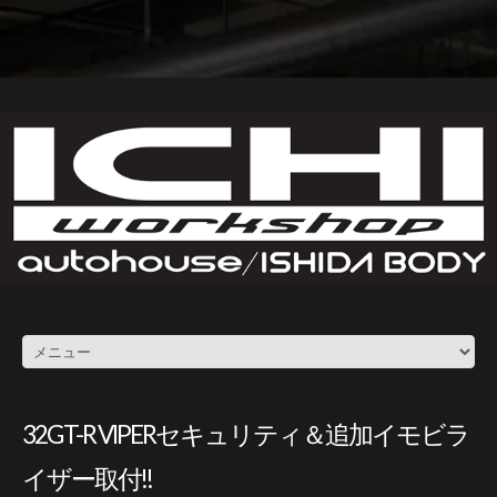
32GT-R VIPERセキュリティ＆追加イモビラ
イザー取付!!