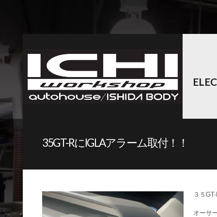
ELE
35GT-RにIGLAアラーム取付！！
３５GT
オーサ