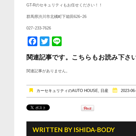
GT-Rのセキュリティもお任せください！！
群馬県渋川市北橘町下箱田626ｰ26
027ｰ233-7626
F
T
Li
a
wi
n
関連記事です。こちらもお読み下さ
c
tt
e
e
er
関連記事がありません。
b
o
カーセキュリティのAUTO HOUSE
,
日産
2023-06
o
k
WRITTEN BY
ISHIDA-BODY