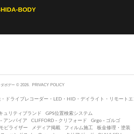
SHIDA-BODY
© 2026.
PRIVACY POLICY
シダボデー
・ドライブレコーダー・LED・HID・デイライト・リモート
キュリティブランド
GPS位置検索システム
E – アンパイア
CLIFFORD – クリフォード
Grgo – ゴルゴ
イモビライザー
メディア掲載
フィルム施工
板金修理・塗装