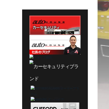
テ
ゴ
リ
ー