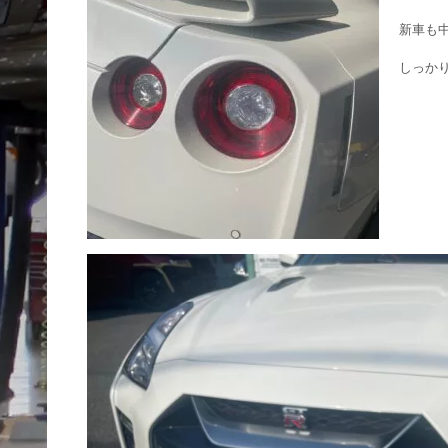
新車も中
しっか