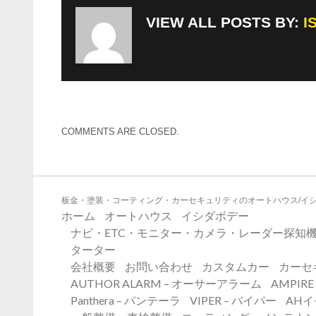
VIEW ALL POSTS BY:
I
COMMENTS ARE CLOSED.
板金・塗装・コーティング・カーセキュリティのオートハウス/イ
ホーム
オートハウス
イシダボデー
ナビ・ETC・モニター・カメラ・レーダー探知機
ターター
会社概要
お問い合わせ
カスタムカー
カーセ
AUTHOR ALARM – オーサーアラーム
AMPIR
Panthera – パンテーラ
VIPER – バイパー
AH