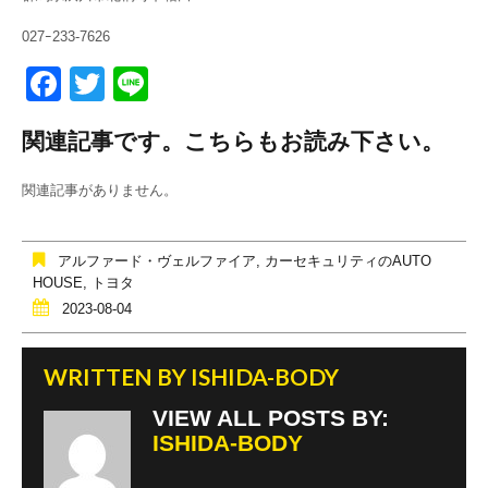
027ｰ233-7626
F
T
Li
a
wi
n
関連記事です。こちらもお読み下さい。
c
tt
e
e
er
関連記事がありません。
b
o
アルファード・ヴェルファイア
,
カーセキュリティのAUTO
o
HOUSE
,
トヨタ
2023-08-04
k
WRITTEN BY
ISHIDA-BODY
VIEW ALL POSTS BY:
ISHIDA-BODY