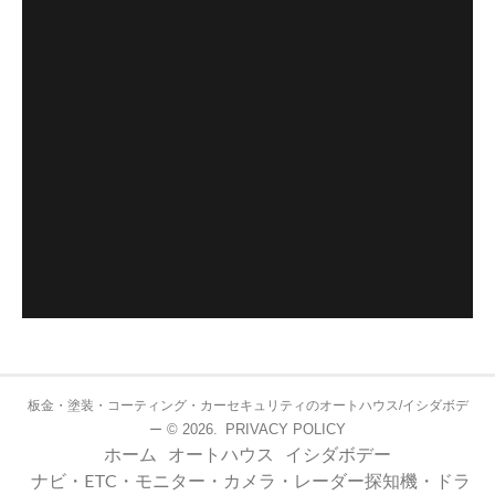
板金・塗装・コーティング・カーセキュリティのオートハウス/イシダボデ
© 2026.
PRIVACY POLICY
ー
ホーム
オートハウス
イシダボデー
ナビ・ETC・モニター・カメラ・レーダー探知機・ドラ