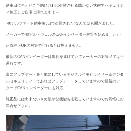
納車日に合わせご予約頂ければ盗難させる隙がない状態でセキュリテ
ィ施工しご自宅に帰れますよ～
”40アルファード納車後3日で盗難された”なんて話も聞きました。
メーカーで40アル・ヴェルのCANインベーダー対策を始めましたが
正直純正OPの対策で守れるとは思えません。
最新のCANインベーダーは進化を遂げていてメーカーの対策品では手
遅れです。
常にアップデートを可能にしているデジタルイモビライザー＆デジタ
ルセキュリティーであればアップデートをしていますので最新のデー
ターでCANインベーダーにも対応。
純正品には出来ないきめ細かな機能も搭載していますのでお気軽にお
問合せ下さい。