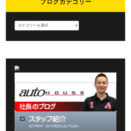
ブログカテゴリー
ブ
ロ
グ
カ
テ
ゴ
リ
ー