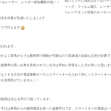
60ハリアーにWALDエアロパ
ィング、フィルム施工、レーダ
リレーアタック対策のオーサー
頂き作業が完成いたしました‼
ップで行えます
思われます。
便がよく群馬からでも数時間で移動が可能なので高速道の沿線も注意が必要で
で盗難率の高いお車を所有されている方は早めに対策をした方が良いと思いま
せなくする方法や電波遮断ポーチにスマートキーを入れて同じくスマートキー
すが全然防げていません！！
窃盗団は次なる手口で狙っています。
う手口は車両からの微弱電波を使った盗難手口です。スマートキーの電波は一