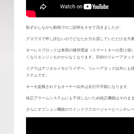
恥ずかしながら動画でのご説明をさせて頂きましたが、
グズグズで申し訳ないのでどなたか力を貸していただける方
キーレスブロックは車両の微弱電波（スマートキーの受け側
くなりエンジンもかからなくなります。目的のリレーアタッ
イグラはデジタルイモビライザー。リレーアタック以外にも
ステムです。
キーを盗難されてもオーナー以外は走行不可能になります。
純正アラームシステムにも干渉しないため純正機能はそのま
さらにオプション機能のウインドウクロージャーとベンチレ