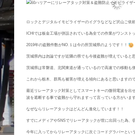
ロックとデジタルイモビライザーのイグラなどなど沢山ご依頼
ICHIでは板金工場が併設されている為全ての作業がワンスト
2019年の盗難件数がNO.１は今の所茨城県のようです！！
茨城県内は勿論ですが近隣の県でも今後盗難が増えていると
茨城県は常磐道、北関東道が通っているので高速での移動も
これから栃木、群馬も被害が増える傾向にあると思いますの
最近リレーアタック対策としてスマートキーの微弱電波を出
波を遮断する事で盗難から守れますって言っている方がいま
なぜならリレーアタックはどんどん進化しています！！
すでにメディアやSNSでリレーアタックが世に出回った為、
今年に入ってからリレーアタックに次ぐコードグラバーとい