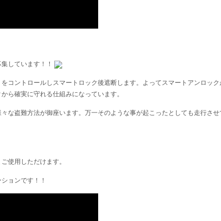
募集しています！！
）をコントロールしスマートロック後遮断します。よってスマートアンロック
クから確実に守れる仕組みになっています。
様々な盗難方法が御座います。万一そのような事が起こったとしても走行させ
まご使用しただけます。
ーションです！！