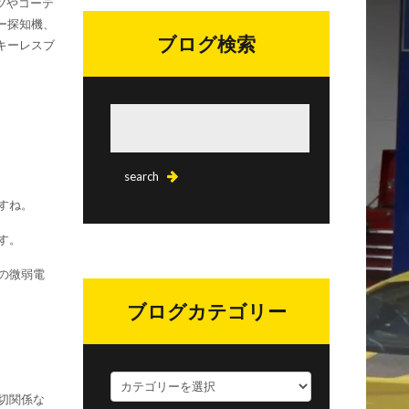
ーツやコーテ
ー探知機、
ブログ検索
キーレスブ
すね。
す。
の微弱電
ブログカテゴリー
ブ
切関係な
ロ