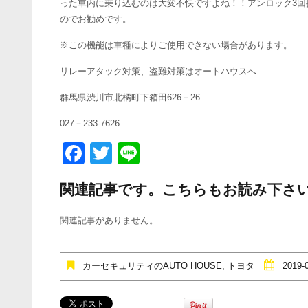
った車内に乗り込むのは大変不快ですよね！！アンロック3
のでお勧めです。
※この機能は車種によりご使用できない場合があります。
リレーアタック対策、盗難対策はオートハウスへ
群馬県渋川市北橘町下箱田626－26
027－233-7626
F
T
Li
a
wi
n
関連記事です。こちらもお読み下さ
c
tt
e
e
er
関連記事がありません。
b
o
カーセキュリティのAUTO HOUSE
,
トヨタ
2019-
o
k