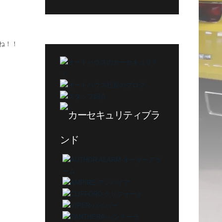
グ
カ
テ
ゴ
ね！！
リ
ー