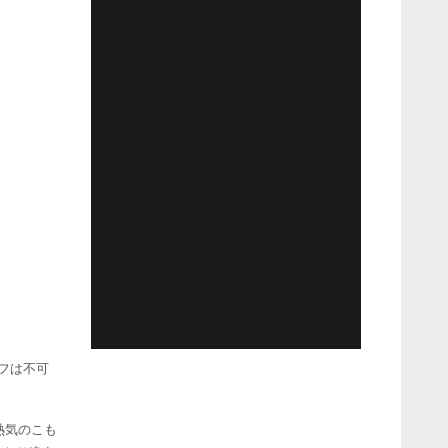
フは不可
熱気のこも