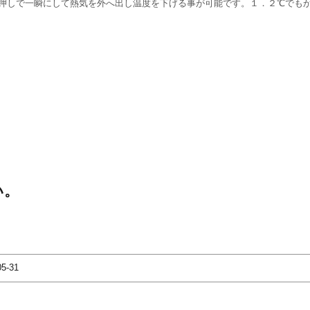
回押しで一瞬にして熱気を外へ出し温度を下げる事が可能です。１．２℃でも
い。
05-31