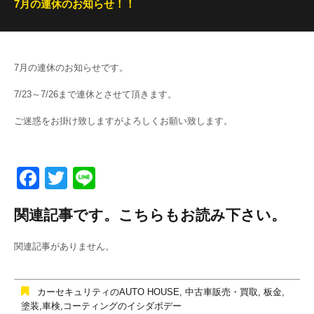
7月の連休のお知らせ！！
7月の連休のお知らせです。
7/23～7/26まで連休とさせて頂きます。
ご迷惑をお掛け致しますがよろしくお願い致します。
F
T
Li
a
wi
n
関連記事です。こちらもお読み下さい。
c
tt
e
e
er
関連記事がありません。
b
o
カーセキュリティのAUTO HOUSE
,
中古車販売・買取
,
板金,
o
塗装,車検,コーティングのイシダボデー