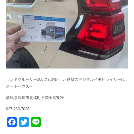
ランドクルーザー300にも対応した鉄壁のデジタルイモビライザーは
オートハウスへ！
群馬県渋川市北橘町下箱田626-26
027-233-7626
F
T
Li
a
wi
n