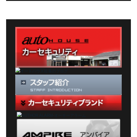
カ
テ
ゴ
リ
ー