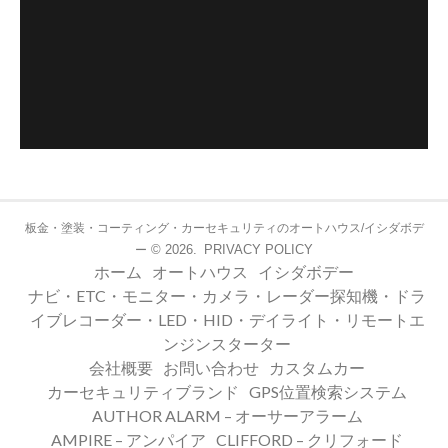
板金・塗装・コーティング・カーセキュリティのオートハウス/イシダボデ
© 2026.
PRIVACY POLICY
ー
ホーム
オートハウス
イシダボデー
ナビ・ETC・モニター・カメラ・レーダー探知機・ドラ
イブレコーダー・LED・HID・デイライト・リモートエ
ンジンスターター
会社概要
お問い合わせ
カスタムカー
カーセキュリティブランド
GPS位置検索システム
AUTHOR ALARM – オーサーアラーム
AMPIRE – アンパイア
CLIFFORD – クリフォード