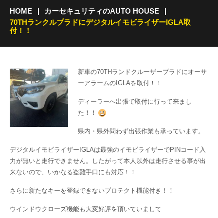
HOME
カーセキュリティのAUTO HOUSE
70THランクルプラドにデジタルイモビライザーIGLA取
付！！
新車の70THランドクルーザープラドにオーサ
ーアラームのIGLAを取付！！
ディーラーへ出張で取付に行って来まし
た！！
県内・県外問わず出張作業も承っています。
デジタルイモビライザーIGLAは最強のイモビライザーでPINコード入
力が無いと走行できません。したがって本人以外は走行させる事が出
来ないので、いかなる盗難手口にも対応！！
さらに新たなキーを登録できないプロテクト機能付き！！
ウインドウクローズ機能も大変好評を頂いていまして