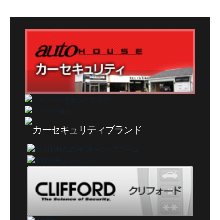
テ
ゴ
リ
ー