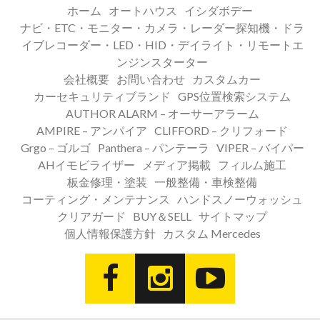
ホーム
オートハウス
イシダボデー
ナビ・ETC・モニター・カメラ・レーダー探知機・ドラ
イブレコーダー・LED・HID・デイライト・リモートエ
ンジンスターター
会社概要
お問い合わせ
カスタムカー
カーセキュリティブランド
GPS位置検索システム
AUTHOR ALARM – オーサーアラーム
AMPIRE – アンパイア
CLIFFORD – クリフォード
Grgo – ゴルゴ
Panthera – パンテーラ
VIPER – バイパー
AHイモビライザー
メディア掲載
フィルム施工
板金修理・塗装
一般整備・車検整備
コーティング・メンテナンス
ハンドスノーウォッシュ
クリアガード
BUY＆SELL
サイトマップ
個人情報保護方針
カスタム Mercedes