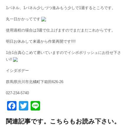
1パネル、1パネル少しづつ進みもう少しで1週するところです。
丸一日かかってです
使用過程の場合は3週で仕上げますのでまだまだこれからです。
明日お休みして来週から作業再開です!!!!
1台1台真心こめて磨いていますのでイシボポリッシュにお任せ下さ
い!!
イシダボデー
群馬県渋川市北橘町下箱田626-26
027-234-5740
F
T
Li
a
wi
n
関連記事です。こちらもお読み下さい。
c
tt
e