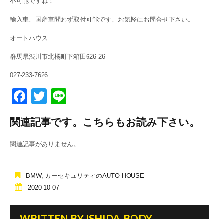
不可能ですね！
輸入車、国産車問わず取付可能です。お気軽にお問合せ下さい。
オートハウス
群馬県渋川市北橘町下箱田626⁻26
027-233-7626
F
T
Li
a
wi
n
関連記事です。こちらもお読み下さい。
c
tt
e
e
er
関連記事がありません。
b
o
BMW
,
カーセキュリティのAUTO HOUSE
o
2020-10-07
k
WRITTEN BY
ISHIDA-BODY