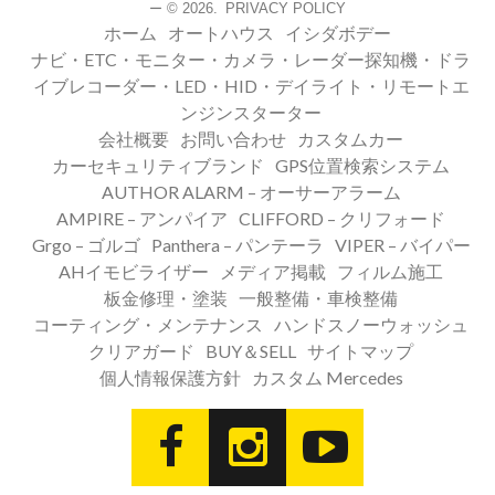
© 2026.
PRIVACY POLICY
ー
ホーム
オートハウス
イシダボデー
ナビ・ETC・モニター・カメラ・レーダー探知機・ドラ
イブレコーダー・LED・HID・デイライト・リモートエ
ンジンスターター
会社概要
お問い合わせ
カスタムカー
カーセキュリティブランド
GPS位置検索システム
AUTHOR ALARM – オーサーアラーム
AMPIRE – アンパイア
CLIFFORD – クリフォード
Grgo – ゴルゴ
Panthera – パンテーラ
VIPER – バイパー
AHイモビライザー
メディア掲載
フィルム施工
板金修理・塗装
一般整備・車検整備
コーティング・メンテナンス
ハンドスノーウォッシュ
クリアガード
BUY＆SELL
サイトマップ
個人情報保護方針
カスタム Mercedes