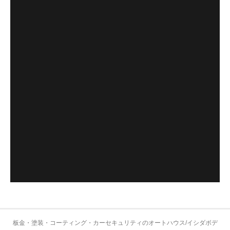
板金・塗装・コーティング・カーセキュリティのオートハウス/イシダボデ