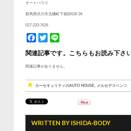
オートハウス
群馬県渋川市北橘町下箱田626⁻26
027-233-7626
F
T
Li
a
wi
n
関連記事です。こちらもお読み下さ
c
tt
e
e
er
関連記事がありません。
b
o
カーセキュリティのAUTO HOUSE
,
メルセデスベンツ
o
k
WRITTEN BY
ISHIDA-BODY