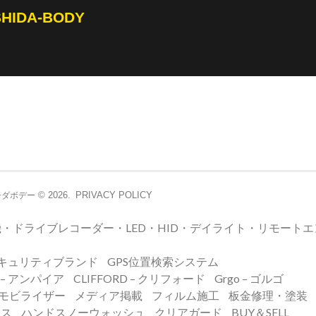
SHIDA-BODY
© 2026.
PRIVACY POLICY
シダボデー
・ドライブレコーダー・LED・HID・デイライト・リモート
キュリティブランド
GPS位置検索システム
E – アンパイア
CLIFFORD – クリフォード
Grgo – ゴルゴ
イモビライザー
メディア掲載
フィルム施工
板金修理・塗装
ンス
ハンドスノーウォッシュ
クリアガード
BUY＆SELL