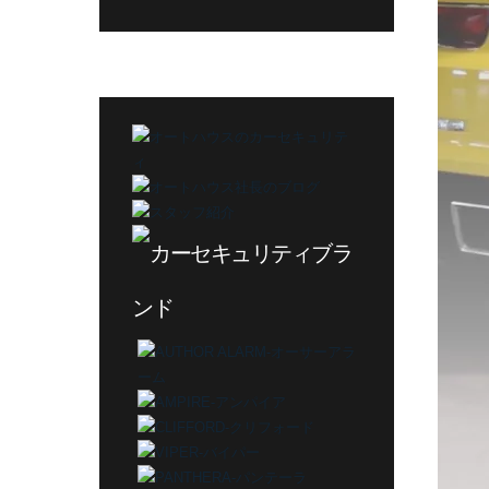
グ
カ
テ
ゴ
リ
ー