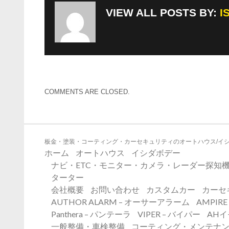
VIEW ALL POSTS BY:
I
COMMENTS ARE CLOSED.
板金・塗装・コーティング・カーセキュリティのオートハウス/イ
ホーム
オートハウス
イシダボデー
ナビ・ETC・モニター・カメラ・レーダー探知機
ターター
会社概要
お問い合わせ
カスタムカー
カーセ
AUTHOR ALARM – オーサーアラーム
AMPIR
Panthera – パンテーラ
VIPER – バイパー
AH
一般整備・車検整備
コーティング・メンテナ