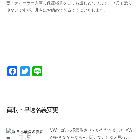
更・ディーラー入庫し保証継承をしてお渡しとなります。３月も残り
少ないですが、月内にお納めできるようにいたします。
F
T
Li
a
wi
n
c
tt
e
e
er
買取・早速名義変更
b
o
o
VW ゴルフR買取させていただきました VW
が好きなかたならRと聞いていいなと思うお