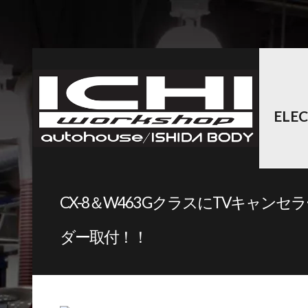
ELE
CX-8＆W463 GクラスにTVキャン
ダー取付！！