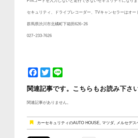
PINコードを入力しないと走行できないセキュリティになり
セキュリティ、ドライブレコーダー、TVキャンセラーはオー
群馬県渋川市北橘町下箱田626ｰ26
027ｰ233-7626
F
T
Li
a
wi
n
関連記事です。こちらもお読み下さ
c
tt
e
e
er
関連記事がありません。
b
o
カーセキュリティのAUTO HOUSE
,
マツダ
,
メルセデス
o