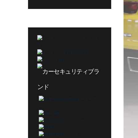
グ
カ
テ
ゴ
リ
ー