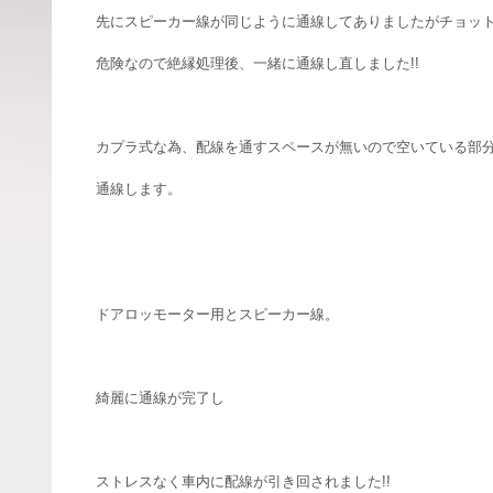
先にスピーカー線が同じように通線してありましたがチョッ
危険なので絶縁処理後、一緒に通線し直しました!!
カプラ式な為、配線を通すスペースが無いので空いている部
通線します。
ドアロッモーター用とスピーカー線。
綺麗に通線が完了し
ストレスなく車内に配線が引き回されました!!