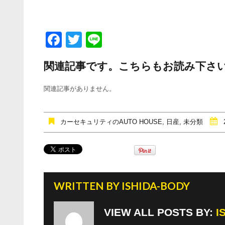
F
T
Li
a
wi
n
関連記事です。こちらもお読み下さ
c
tt
e
e
er
関連記事がありません。
b
o
カーセキュリティのAUTO HOUSE
,
日産
,
未分類
o
k
WRITTEN BY
ISHIDA-BODY
VIEW ALL POSTS BY:
I