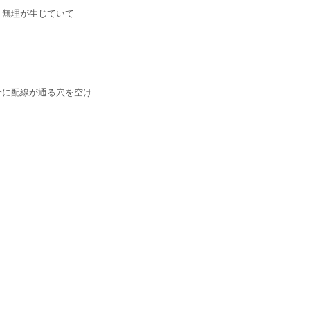
ト無理が生じていて
分に配線が通る穴を空け