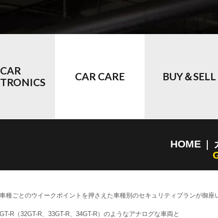
CAR
CAR CARE
BUY＆SELL
CTRONICS
HOME
車種ごとのウイークポイントを押さえた車種別のセキュリティプランが御座
-R（32GT-R、33GT-R、34GT-R）のようなアナログな車両と