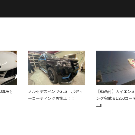
30DRと
メルセデスベンツGLS ボディ
【動画付】カイエンS
！
ーコーティング再施工！！
ング完成＆E250コー
工!!