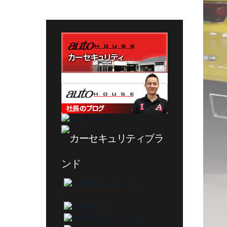
テ
ゴ
リ
ー