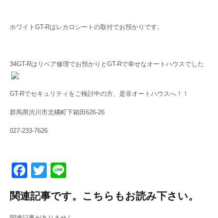
ホワイトGT-Rはレカロシートの取付でお預かりです。
34GT-Rはリペア修理でお預かりとGT-Rで幸せなオートハウスでした
GT-Rでセキュリティをご検討中の方、是非オートハウスへ！！
群馬県渋川市北橘町下箱田626-26
027-233-7626
F
T
Li
a
wi
n
関連記事です。こちらもお読み下さい。
c
tt
e
e
er
関連記事がありません。