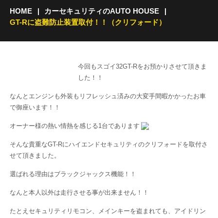
HOME
カーセキュリティのAUTO HOUSE
GT-Rに盗難防止装置取付！！（クリフォード）
今回もスゴイ32GT-Rをお預かりさせて頂きま
した！！
なんとエンジンも外装もリフレッシュ済みの大変手間暇かかったお車
で御座います！！
オーナー様の熱い情熱を感じる1台であります
そんな貴重なGT-Rにハイエンドセキュリティのクリフォードを取付さ
せて頂きました。
選ばれる理由はブラックジャックス機能！！
なんと本人以外は走行させる事が出来ません！！
たとえセキュリティリモコン、メインキーを盗まれても、アイドリン