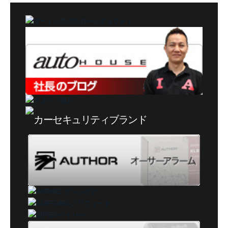
ゴ
リ
ー