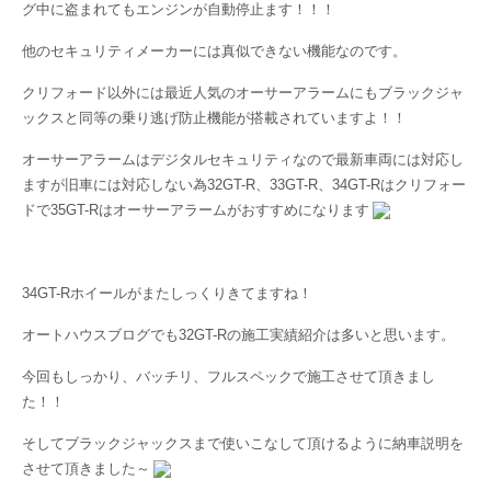
グ中に盗まれてもエンジンが自動停止ます！！！
他のセキュリティメーカーには真似できない機能なのです。
クリフォード以外には最近人気のオーサーアラームにもブラックジャ
ックスと同等の乗り逃げ防止機能が搭載されていますよ！！
オーサーアラームはデジタルセキュリティなので最新車両には対応し
ますが旧車には対応しない為32GT-R、33GT-R、34GT-Rはクリフォー
ドで35GT-Rはオーサーアラームがおすすめになります
34GT-Rホイールがまたしっくりきてますね！
オートハウスブログでも32GT-Rの施工実績紹介は多いと思います。
今回もしっかり、バッチリ、フルスペックで施工させて頂きまし
た！！
そしてブラックジャックスまで使いこなして頂けるように納車説明を
させて頂きました～