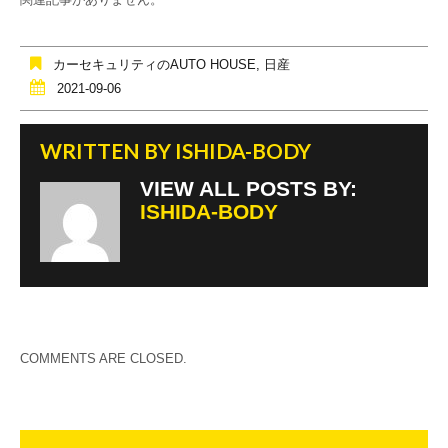
b
o
カーセキュリティのAUTO HOUSE
,
日産
o
2021-09-06
k
WRITTEN BY
ISHIDA-BODY
VIEW ALL POSTS BY:
ISHIDA-BODY
COMMENTS ARE CLOSED.