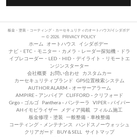
板金・塗装・コーティング・カーセキュリティのオートハウス/イシダボデ
© 2026.
PRIVACY POLICY
ー
ホーム
オートハウス
イシダボデー
ナビ・ETC・モニター・カメラ・レーダー探知機・ドラ
イブレコーダー・LED・HID・デイライト・リモートエ
ンジンスターター
会社概要
お問い合わせ
カスタムカー
カーセキュリティブランド
GPS位置検索システム
AUTHOR ALARM – オーサーアラーム
AMPIRE – アンパイア
CLIFFORD – クリフォード
Grgo – ゴルゴ
Panthera – パンテーラ
VIPER – バイパー
AHイモビライザー
メディア掲載
フィルム施工
板金修理・塗装
一般整備・車検整備
コーティング・メンテナンス
ハンドスノーウォッシュ
クリアガード
BUY＆SELL
サイトマップ