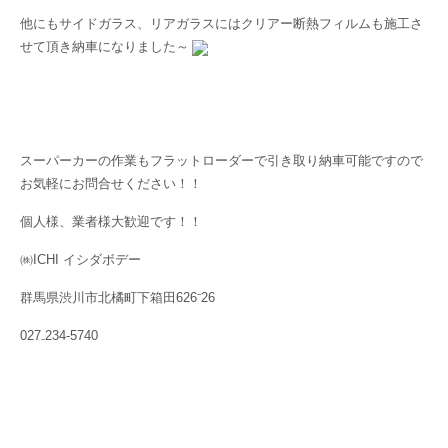
他にもサイドガラス、リアガラスにはクリアー断熱フィルムも施工さ
せて頂き納車になりました～
スーパーカーの作業もフラットローダーで引き取り納車可能ですので
お気軽にお問合せください！！
個人様、業者様大歓迎です！！
㈱ICHI イシダボデー
群馬県渋川市北橘町下箱田626⁻26
027₋234-5740