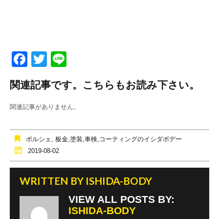
F
T
Li
a
wi
n
関連記事です。こちらもお読み下さい。
c
tt
e
e
er
関連記事がありません。
b
o
ポルシェ
,
板金,塗装,車検,コーティングのイシダボデー
o
2019-08-02
k
WRITTEN BY
ISHIDA-BODY
VIEW ALL POSTS BY:
ISHIDA-BODY