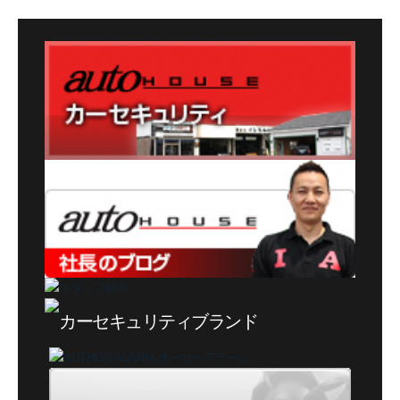
ゴ
リ
ー