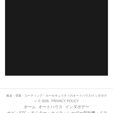
板金・塗装・コーティング・カーセキュリティのオートハウス/イシダボデ
© 2026.
PRIVACY POLICY
ー
ホーム
オートハウス
イシダボデー
ナビ・ETC・モニター・カメラ・レーダー探知機・ドラ