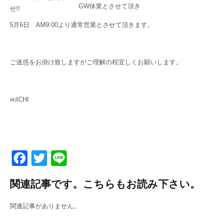
GW休業とさせて頂き
5月6日 AM9:00より通常営業とさせて頂きます。
ご迷惑をお掛け致しますがご理解の程宜しくお願いします。
㈱ICHI
F
T
Li
a
wi
n
関連記事です。こちらもお読み下さい。
c
tt
e
e
er
関連記事がありません。