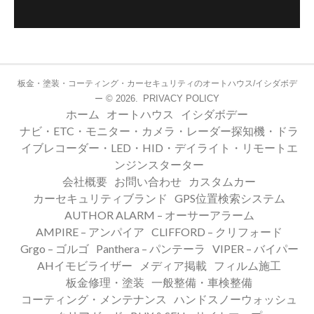
板金・塗装・コーティング・カーセキュリティのオートハウス/イシダボデ
© 2026.
PRIVACY POLICY
ー
ホーム
オートハウス
イシダボデー
ナビ・ETC・モニター・カメラ・レーダー探知機・ドラ
イブレコーダー・LED・HID・デイライト・リモートエ
ンジンスターター
会社概要
お問い合わせ
カスタムカー
カーセキュリティブランド
GPS位置検索システム
AUTHOR ALARM – オーサーアラーム
AMPIRE – アンパイア
CLIFFORD – クリフォード
Grgo – ゴルゴ
Panthera – パンテーラ
VIPER – バイパー
AHイモビライザー
メディア掲載
フィルム施工
板金修理・塗装
一般整備・車検整備
コーティング・メンテナンス
ハンドスノーウォッシュ