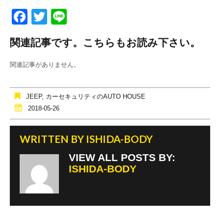
F
T
Li
a
wi
n
関連記事です。こちらもお読み下さい。
c
tt
e
e
er
関連記事がありません。
b
o
JEEP
,
カーセキュリティのAUTO HOUSE
o
2018-05-26
k
WRITTEN BY
ISHIDA-BODY
VIEW ALL POSTS BY:
ISHIDA-BODY