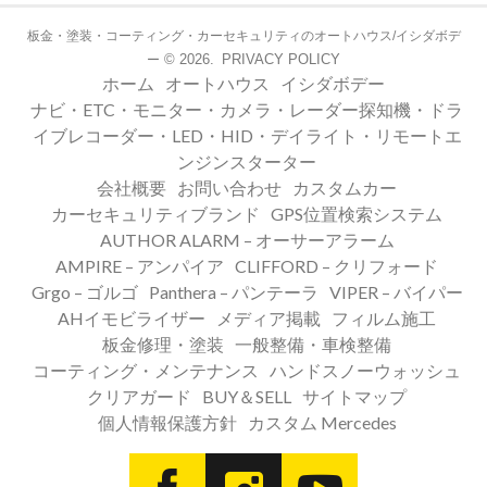
板金・塗装・コーティング・カーセキュリティのオートハウス/イシダボデ
© 2026.
PRIVACY POLICY
ー
ホーム
オートハウス
イシダボデー
ナビ・ETC・モニター・カメラ・レーダー探知機・ドラ
イブレコーダー・LED・HID・デイライト・リモートエ
ンジンスターター
会社概要
お問い合わせ
カスタムカー
カーセキュリティブランド
GPS位置検索システム
AUTHOR ALARM – オーサーアラーム
AMPIRE – アンパイア
CLIFFORD – クリフォード
Grgo – ゴルゴ
Panthera – パンテーラ
VIPER – バイパー
AHイモビライザー
メディア掲載
フィルム施工
板金修理・塗装
一般整備・車検整備
コーティング・メンテナンス
ハンドスノーウォッシュ
クリアガード
BUY＆SELL
サイトマップ
個人情報保護方針
カスタム Mercedes