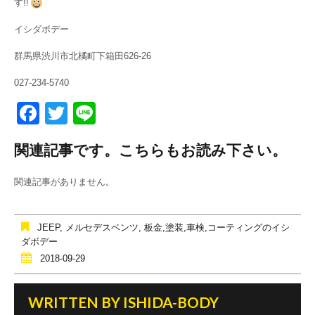
す!!
イシダボデー
群馬県渋川市北橘町下箱田626-26
027-234-5740
F
T
Li
a
wi
n
関連記事です。こちらもお読み下さい。
c
tt
e
e
er
関連記事がありません。
b
o
JEEP
,
メルセデスベンツ
,
板金,塗装,車検,コーティングのイシ
o
ダボデー
2018-09-29
k
WRITTEN BY
ISHIDA-BODY