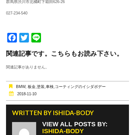
群馬県渋川市北橘町下箱田626-26
027-234-540
F
T
Li
a
wi
n
関連記事です。こちらもお読み下さい。
c
tt
e
e
er
関連記事がありません。
b
o
BMW
,
板金,塗装,車検,コーティングのイシダボデー
o
2018-11-10
k
WRITTEN BY
ISHIDA-BODY
VIEW ALL POSTS BY:
ISHIDA-BODY