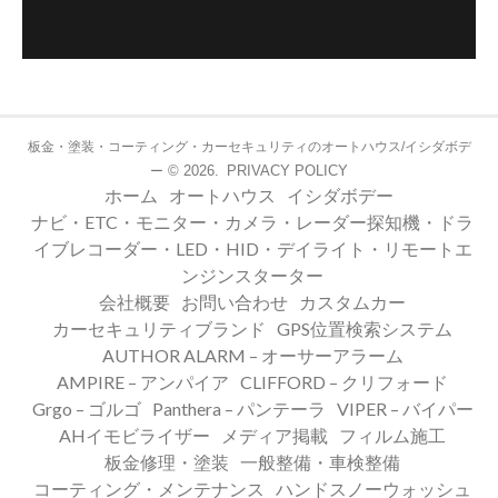
板金・塗装・コーティング・カーセキュリティのオートハウス/イシダボデ
© 2026.
PRIVACY POLICY
ー
ホーム
オートハウス
イシダボデー
ナビ・ETC・モニター・カメラ・レーダー探知機・ドラ
イブレコーダー・LED・HID・デイライト・リモートエ
ンジンスターター
会社概要
お問い合わせ
カスタムカー
カーセキュリティブランド
GPS位置検索システム
AUTHOR ALARM – オーサーアラーム
AMPIRE – アンパイア
CLIFFORD – クリフォード
Grgo – ゴルゴ
Panthera – パンテーラ
VIPER – バイパー
AHイモビライザー
メディア掲載
フィルム施工
板金修理・塗装
一般整備・車検整備
コーティング・メンテナンス
ハンドスノーウォッシュ