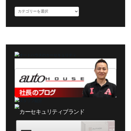
ブ
ロ
グ
カ
テ
ゴ
リ
ー