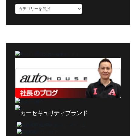
ブ
ロ
グ
カ
テ
ゴ
リ
ー