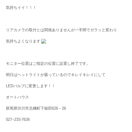
気持ちイイ！！！
リアカメラの取付とは関係ありませんが一手間でガラッと変わり
気持ちよくなります
モニター位置はご指定の位置に設置し終了です。
明日はヘットライトが曇っているのでキレイキレイにして
LEDバルブに変更します！！
オートハウス
群馬県渋川市北橘町下箱田626－26
027ｰ233-7626