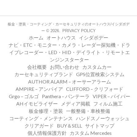
板金・塗装・コーティング・カーセキュリティのオートハウス/イシダボデ
© 2026.
PRIVACY POLICY
ー
ホーム
オートハウス
イシダボデー
ナビ・ETC・モニター・カメラ・レーダー探知機・ドラ
イブレコーダー・LED・HID・デイライト・リモートエ
ンジンスターター
会社概要
お問い合わせ
カスタムカー
カーセキュリティブランド
GPS位置検索システム
AUTHOR ALARM – オーサーアラーム
AMPIRE – アンパイア
CLIFFORD – クリフォード
Grgo – ゴルゴ
Panthera – パンテーラ
VIPER – バイパー
AHイモビライザー
メディア掲載
フィルム施工
板金修理・塗装
一般整備・車検整備
コーティング・メンテナンス
ハンドスノーウォッシュ
クリアガード
BUY＆SELL
サイトマップ
個人情報保護方針
カスタム Mercedes