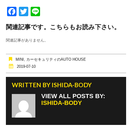
F
T
Li
a
wi
n
関連記事です。こちらもお読み下さい。
c
tt
e
e
er
関連記事がありません。
b
o
MINI
,
カーセキュリティのAUTO HOUSE
o
2019-07-10
k
WRITTEN BY
ISHIDA-BODY
VIEW ALL POSTS BY:
ISHIDA-BODY