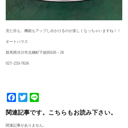
見た目も、機能もアップし出かけるのが楽しくなっちゃいますね！！
オートハウス
群馬県渋川市北橘町下箱田626－26
027ｰ233-7626
F
T
Li
a
wi
n
関連記事です。こちらもお読み下さい。
c
tt
e
e
er
関連記事がありません。