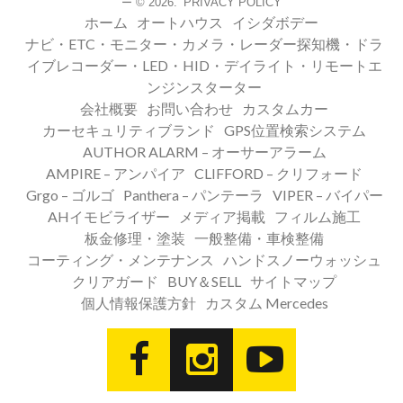
© 2026.
PRIVACY POLICY
ー
ホーム
オートハウス
イシダボデー
ナビ・ETC・モニター・カメラ・レーダー探知機・ドラ
イブレコーダー・LED・HID・デイライト・リモートエ
ンジンスターター
会社概要
お問い合わせ
カスタムカー
カーセキュリティブランド
GPS位置検索システム
AUTHOR ALARM – オーサーアラーム
AMPIRE – アンパイア
CLIFFORD – クリフォード
Grgo – ゴルゴ
Panthera – パンテーラ
VIPER – バイパー
AHイモビライザー
メディア掲載
フィルム施工
板金修理・塗装
一般整備・車検整備
コーティング・メンテナンス
ハンドスノーウォッシュ
クリアガード
BUY＆SELL
サイトマップ
個人情報保護方針
カスタム Mercedes