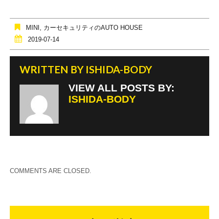
b
o
MINI
,
カーセキュリティのAUTO HOUSE
o
2019-07-14
k
WRITTEN BY
ISHIDA-BODY
VIEW ALL POSTS BY:
ISHIDA-BODY
COMMENTS ARE CLOSED.