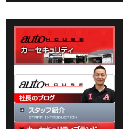
カ
テ
ゴ
リ
ー