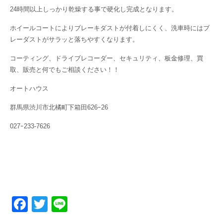
24時間以上しっかり乾燥する事で硬化し完成となります。
ホイールコートによりブレーキダストが付着しにくく、洗車時にはブ
レーダストがサラッと落ちやすくなります。
コーティング、ドライブレコーダー、セキュリティ、板金修理、買
取、販売と何でもご相談ください！！
オートハウス
群馬県渋川市北橘町下箱田626ｰ26
027ｰ233-7626
F
T
Li
a
wi
n