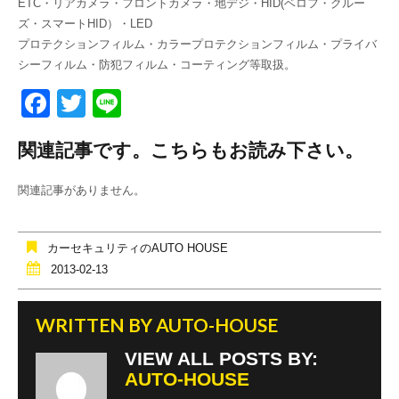
ETC・リアカメラ・フロントカメラ・地デジ・HID(ベロフ・クルー
ズ・スマートHID）・LED
プロテクションフィルム・カラープロテクションフィルム・プライバ
シーフィルム・防犯フィルム・コーティング等取扱。
F
T
Li
a
wi
n
関連記事です。こちらもお読み下さい。
c
tt
e
e
er
関連記事がありません。
b
o
カーセキュリティのAUTO HOUSE
o
2013-02-13
k
WRITTEN BY
AUTO-HOUSE
VIEW ALL POSTS BY:
AUTO-HOUSE