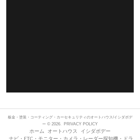
板金・塗装・コーティング・カーセキュリティのオートハウス/イシダボデ
© 2026.
PRIVACY POLICY
ー
ホーム
オートハウス
イシダボデー
ナビ・ETC・モニター・カメラ・レーダー探知機・ドラ