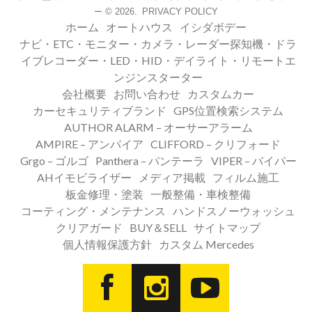
© 2026.
PRIVACY POLICY
ー
ホーム
オートハウス
イシダボデー
ナビ・ETC・モニター・カメラ・レーダー探知機・ドラ
イブレコーダー・LED・HID・デイライト・リモートエ
ンジンスターター
会社概要
お問い合わせ
カスタムカー
カーセキュリティブランド
GPS位置検索システム
AUTHOR ALARM – オーサーアラーム
AMPIRE – アンパイア
CLIFFORD – クリフォード
Grgo – ゴルゴ
Panthera – パンテーラ
VIPER – バイパー
AHイモビライザー
メディア掲載
フィルム施工
板金修理・塗装
一般整備・車検整備
コーティング・メンテナンス
ハンドスノーウォッシュ
クリアガード
BUY＆SELL
サイトマップ
個人情報保護方針
カスタム Mercedes