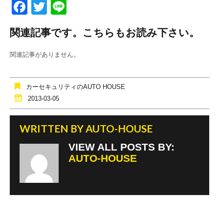
F
T
Li
a
wi
n
関連記事です。こちらもお読み下さい。
c
tt
e
e
er
関連記事がありません。
b
o
カーセキュリティのAUTO HOUSE
o
2013-03-05
k
WRITTEN BY
AUTO-HOUSE
VIEW ALL POSTS BY:
AUTO-HOUSE