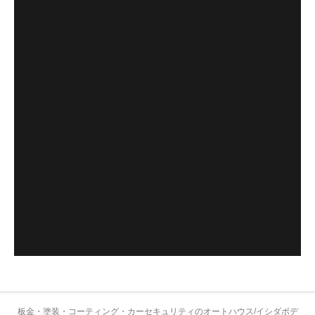
板金・塗装・コーティング・カーセキュリティのオートハウス/イシダボデ