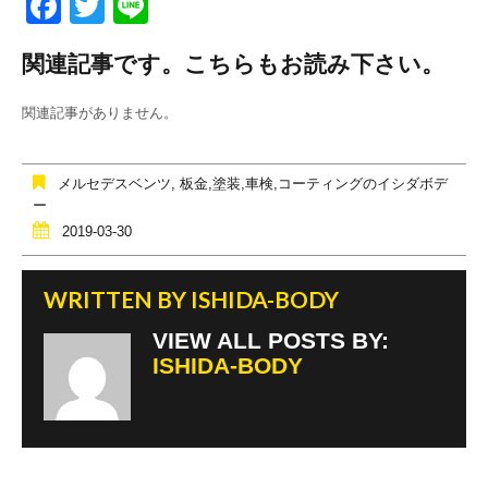
F
T
Li
a
wi
n
関連記事です。こちらもお読み下さい。
c
tt
e
e
er
関連記事がありません。
b
o
メルセデスベンツ
,
板金,塗装,車検,コーティングのイシダボデ
o
ー
2019-03-30
k
WRITTEN BY
ISHIDA-BODY
VIEW ALL POSTS BY:
ISHIDA-BODY