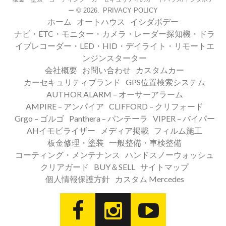
© 2026.
PRIVACY POLICY
ー
ホーム
オートハウス
イシダボデー
ナビ・ETC・モニター・カメラ・レーダー探知機・ドラ
イブレコーダー・LED・HID・デイライト・リモートエ
ンジンスターター
会社概要
お問い合わせ
カスタムカー
カーセキュリティブランド
GPS位置検索システム
AUTHOR ALARM – オーサーアラーム
AMPIRE – アンパイア
CLIFFORD – クリフォード
Grgo – ゴルゴ
Panthera – パンテーラ
VIPER – バイパー
AHイモビライザー
メディア掲載
フィルム施工
板金修理・塗装
一般整備・車検整備
コーティング・メンテナンス
ハンドスノーウォッシュ
クリアガード
BUY＆SELL
サイトマップ
個人情報保護方針
カスタム Mercedes