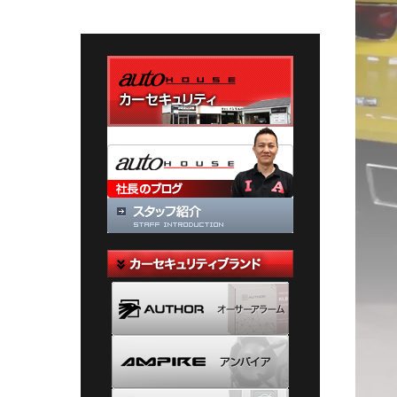
テ
ゴ
リ
ー