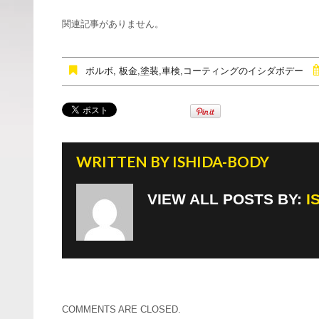
c
tt
e
e
er
関連記事がありません。
b
o
ボルボ
,
板金,塗装,車検,コーティングのイシダボデー
o
k
WRITTEN BY
ISHIDA-BODY
VIEW ALL POSTS BY:
I
COMMENTS ARE CLOSED.