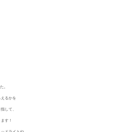
した。
らえるかを
目指して、
きます！
ヘッドライトや