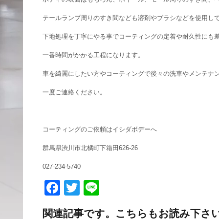
テールランプ周りのすき間なども溶剤やブラシなどを使用し
下地処理を丁寧にやる事でコーティングの定着や耐久性にも
一番時間がかかる工程になります。
車を綺麗にしたい方やコーティングで後々の洗車やメンテナ
一度ご連絡ください。
コーティングのご依頼はイシダボデーへ
群馬県渋川市北橘町下箱田626-26
027-234-5740
F
T
Li
a
wi
n
関連記事です。こちらもお読み下さ