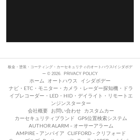
板金・塗装・コーティング・カーセキュリティのオートハウス/イシダボデ
© 2026.
PRIVACY POLICY
ー
ホーム
オートハウス
イシダボデー
ナビ・ETC・モニター・カメラ・レーダー探知機・ドラ
イブレコーダー・LED・HID・デイライト・リモートエ
ンジンスターター
会社概要
お問い合わせ
カスタムカー
カーセキュリティブランド
GPS位置検索システム
AUTHOR ALARM – オーサーアラーム
AMPIRE – アンパイア
CLIFFORD – クリフォード