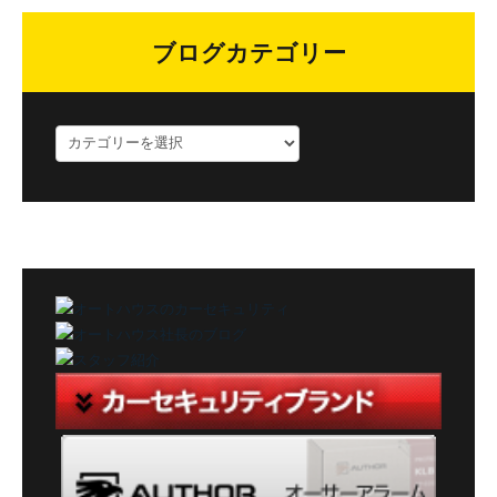
ブログカテゴリー
ブ
ロ
グ
カ
テ
ゴ
リ
ー