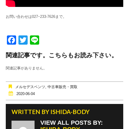
お問い合わせは027ｰ233-7626まで。
F
T
Li
a
wi
n
関連記事です。こちらもお読み下さい。
c
tt
e
e
er
関連記事がありません。
b
o
メルセデスベンツ
,
中古車販売・買取
o
2020-06-04
k
WRITTEN BY
ISHIDA-BODY
VIEW ALL POSTS BY: