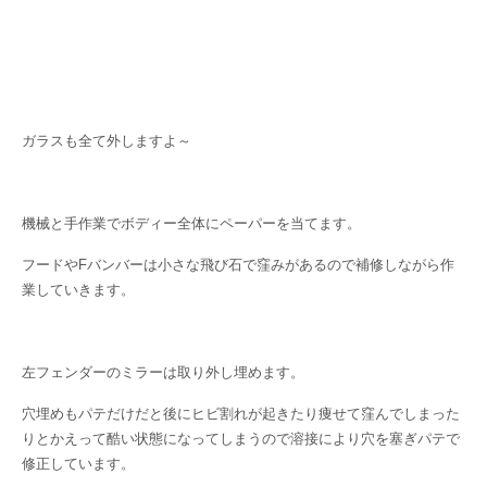
ガラスも全て外しますよ～
機械と手作業でボディー全体にペーパーを当てます。
フードやFバンバーは小さな飛び石で窪みがあるので補修しながら作
業していきます。
左フェンダーのミラーは取り外し埋めます。
穴埋めもパテだけだと後にヒビ割れが起きたり痩せて窪んでしまった
りとかえって酷い状態になってしまうので溶接により穴を塞ぎパテで
修正しています。