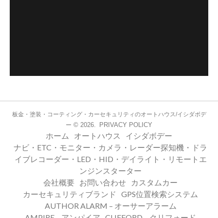
板金・塗装・コーティング・カーセキュリティのオートハウス/イシダボデ
© 2026.
PRIVACY POLICY
ー
ホーム
オートハウス
イシダボデー
ナビ・ETC・モニター・カメラ・レーダー探知機・ドラ
イブレコーダー・LED・HID・デイライト・リモートエ
ンジンスターター
会社概要
お問い合わせ
カスタムカー
カーセキュリティブランド
GPS位置検索システム
AUTHOR ALARM – オーサーアラーム
AMPIRE – アンパイア
CLIFFORD – クリフォード