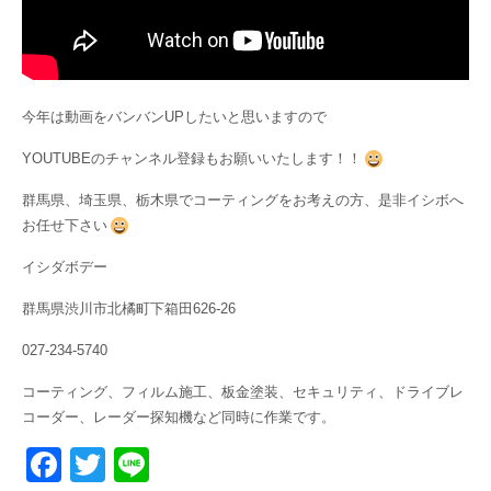
今年は動画をバンバンUPしたいと思いますので
YOUTUBEのチャンネル登録もお願いいたします！！
群馬県、埼玉県、栃木県でコーティングをお考えの方、是非イシボへ
お任せ下さい
イシダボデー
群馬県渋川市北橘町下箱田626-26
027-234-5740
コーティング、フィルム施工、板金塗装、セキュリティ、ドライブレ
コーダー、レーダー探知機など同時に作業です。
F
T
Li