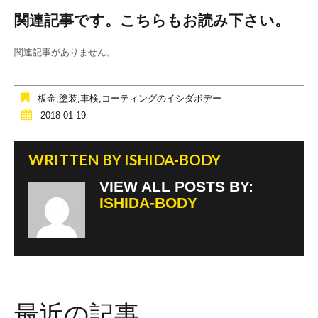
a
wi
n
関連記事です。こちらもお読み下さい。
c
tt
e
e
er
関連記事がありません。
b
o
板金,塗装,車検,コーティングのイシダボデー
o
2018-01-19
k
WRITTEN BY
ISHIDA-BODY
VIEW ALL POSTS BY:
ISHIDA-BODY
最近の記事