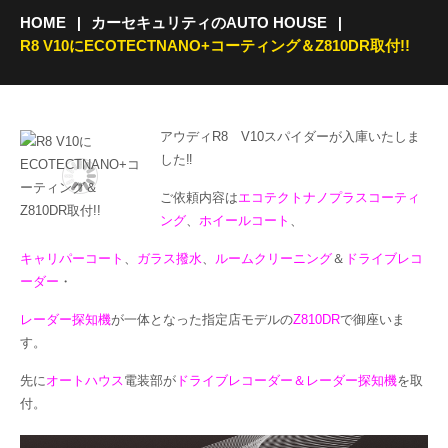
HOME
カーセキュリティのAUTO HOUSE
R8 V10にECOTECTNANO+コーティング＆Z810DR取付!!
アウディR8 V10スパイダーが入庫いたしま
した‼
ご依頼内容は
エコテクトナノプラスコーティ
ング
、
ホイールコート
、
キャリパーコート
、
ガラス撥水
、
ルームクリーニング
＆
ドライブレコ
ーダー
・
レーダー探知機
が一体となった指定店モデルの
Z810DR
で御座いま
す。
先に
オートハウス
電装部が
ドライブレコーダー＆レーダー探知機
を取
付。