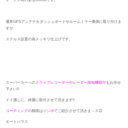
通常GPSアンテナをダッシュボードやルームミラー裏側に取り付けま
すが
ステルス設置の為スッキリ仕上げです。
スーパーカーへの
ドライブレコーダーやレーダー探知機取付
もお任せ
下さい!!
イイ感じに、綺麗に取付させて頂きます!!
コーティング
の模様は
イシボ
でご紹介させて頂きま～ス😉
オートハウス