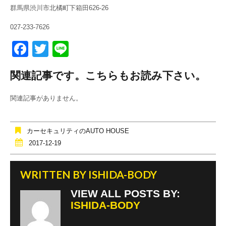
群馬県渋川市北橘町下箱田626-26
027-233-7626
F
T
Li
a
wi
n
関連記事です。こちらもお読み下さい。
c
tt
e
e
er
関連記事がありません。
b
o
カーセキュリティのAUTO HOUSE
o
2017-12-19
k
WRITTEN BY
ISHIDA-BODY
VIEW ALL POSTS BY:
ISHIDA-BODY