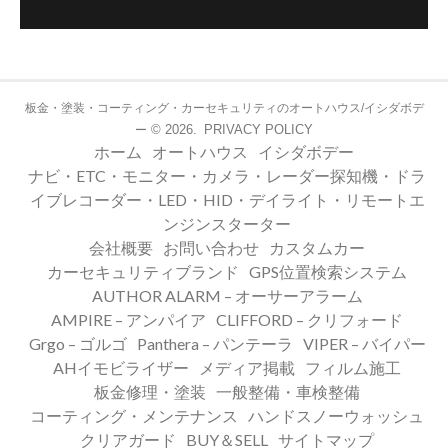
板金・塗装・コーティング・カーセキュリティのオートハウス/イシダボデ
© 2026.
PRIVACY POLICY
ー
ホーム
オートハウス
イシダボデー
ナビ・ETC・モニター・カメラ・レーダー探知機・ドラ
イブレコーダー・LED・HID・デイライト・リモートエ
ンジンスターター
会社概要
お問い合わせ
カスタムカー
カーセキュリティブランド
GPS位置検索システム
AUTHOR ALARM – オーサーアラーム
AMPIRE – アンパイア
CLIFFORD – クリフォード
Grgo – ゴルゴ
Panthera – パンテーラ
VIPER – バイパー
AHイモビライザー
メディア掲載
フィルム施工
板金修理・塗装
一般整備・車検整備
コーティング・メンテナンス
ハンドスノーウォッシュ
クリアガード
BUY＆SELL
サイトマップ