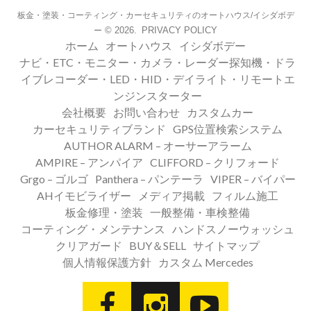
板金・塗装・コーティング・カーセキュリティのオートハウス/イシダボデ
© 2026.
PRIVACY POLICY
ー
ホーム
オートハウス
イシダボデー
ナビ・ETC・モニター・カメラ・レーダー探知機・ドラ
イブレコーダー・LED・HID・デイライト・リモートエ
ンジンスターター
会社概要
お問い合わせ
カスタムカー
カーセキュリティブランド
GPS位置検索システム
AUTHOR ALARM – オーサーアラーム
AMPIRE – アンパイア
CLIFFORD – クリフォード
Grgo – ゴルゴ
Panthera – パンテーラ
VIPER – バイパー
AHイモビライザー
メディア掲載
フィルム施工
板金修理・塗装
一般整備・車検整備
コーティング・メンテナンス
ハンドスノーウォッシュ
クリアガード
BUY＆SELL
サイトマップ
個人情報保護方針
カスタム Mercedes