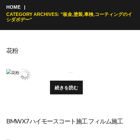
HOME
CATEGORY ARCHIVES: "板金,塗装,車検,コーティングのイ
シダボデー"
花粉
…
続きを読む
BMW X7 ハイモースコート施工 フィルム施工