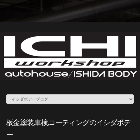
板金,塗装,車検,コーティングのイシダボデ
ー