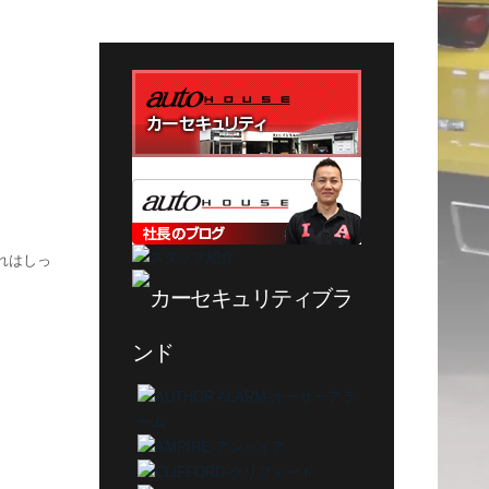
テ
ゴ
リ
ー
これはしっ