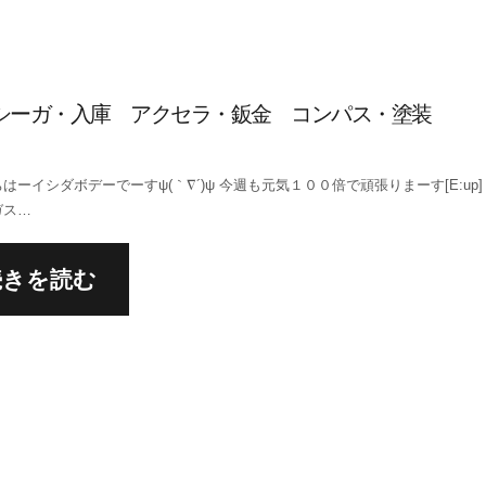
シーガ・入庫 アクセラ・鈑金 コンパス・塗装
はーイシダボデーでーすψ(｀∇´)ψ 今週も元気１００倍で頑張りまーす[E:up]
ガス…
続きを読む