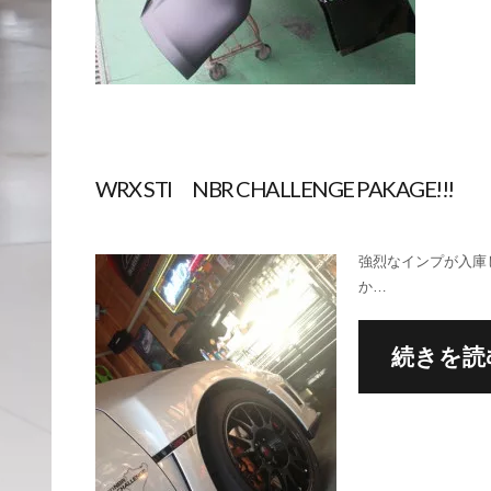
WRX STI NBR CHALLENGE PAKAGE!!!
強烈なインプが入庫し
か…
続きを読