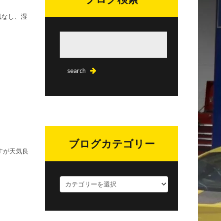
風なし、湿
ブログカテゴリー
すが天気良
ブ
ロ
グ
カ