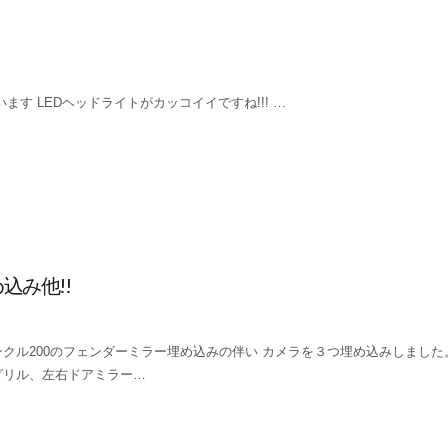
います LEDヘッドライトがカッコイイですね!!! …
込み他!!
ンクル200のフェンダーミラー埋め込みの伴い カメラを３つ埋め込みしました
グリル、左右ドアミラー…