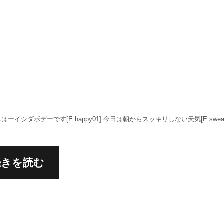
はーイシダボデーです[E:happy01] 今日は朝からスッキリしない天気[E:sweat
続きを読む