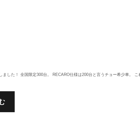
ました！ 全国限定300台。 RECARO仕様は200台と言うチョー希少車。 
む