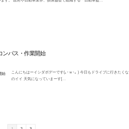
ます。 政府や自動車業界、損保協会で組織する「自動車盗…
コンパス・作業開始
こんにちはーイシダボデーです(｡･ｗ･｡ ) 今日もドライブに行きたく
のイイ 天気になっていまーす[…
1
2
3