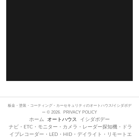
板金・塗装・コーティング・カーセキュリティのオートハウス/イシダボデ
© 2026.
PRIVACY POLICY
ー
ホーム
オートハウス
イシダボデー
ナビ・ETC・モニター・カメラ・レーダー探知機・ドラ
イブレコーダー・LED・HID・デイライト・リモートエ