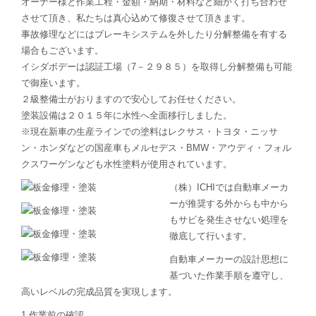
オーナー様と作業工程・金額・納期・材料など細かく打ち合わせ
させて頂き、私たちは真心込めて修復させて頂きます。
事故修理などにはブレーキシステムを外したり分解整備を有する
場合もございます。
イシダボデーは認証工場（7－２９８５）を取得し分解整備も可能
で御座います。
２級整備士がおりますので安心してお任せください。
塗装設備は２０１５年に水性へ全面移行しました。
※現在新車の生産ラインでの塗料はレクサス・トヨタ・ニッサ
ン・ホンダなどの国産車もメルセデス・BMW・アウディ・フォル
クスワーゲンなども水性塗料が使用されています。
（株）ICHIでは自動車メーカ
ーが推奨する外からも中から
もサビを発生させない処理を
徹底して行います。
自動車メーカーの設計思想に
基づいた作業手順を遵守し、
高いレベルの完成品質を実現します。
1.作業前の確認