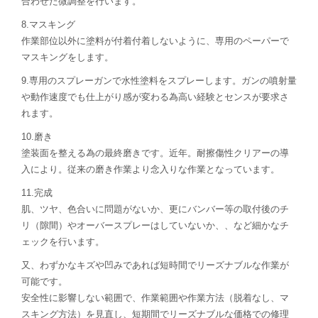
合わせた微調整を行います。
8.マスキング
作業部位以外に塗料が付着付着しないように、専用のペーパーで
マスキングをします。
9.専用のスプレーガンで水性塗料をスプレーします。ガンの噴射量
や動作速度でも仕上がり感が変わる為高い経験とセンスが要求さ
れます。
10.磨き
塗装面を整える為の最終磨きです。近年。耐擦傷性クリアーの導
入により。従来の磨き作業より念入りな作業となっています。
11.完成
肌、ツヤ、色合いに問題がないか、更にバンバー等の取付後のチ
リ（隙間）やオーバースプレーはしていないか、、など細かなチ
ェックを行います。
又、わずかなキズや凹みであれば短時間でリーズナブルな作業が
可能です。
安全性に影響しない範囲で、作業範囲や作業方法（脱着なし、マ
スキング方法）を見直し、短期間でリーズナブルな価格での修理