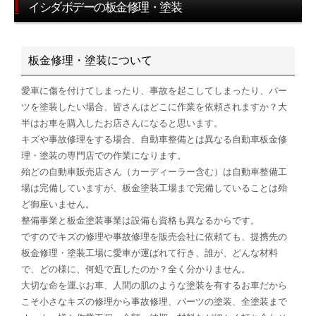
イシダボデーの板金修理・塗装
板金修理・塗装について
愛車に傷を付けてしまったり、事故を起こしてしまったり、パー
ツを塗装したい場合、皆さんはどこに作業を依頼されますか？大
半はお車を購入したお店さんになると思います。
キズや事故修理をする場合、自動車整備とは異なる自動車板金修
理・塗装の専門店での作業になります。
殆どの自動車販売店さん（カーディーラー含む）は自動車整備工
場は完備していますが、板金塗装工場まで完備していることは殆
ど御座いません。
整備事業と板金塗装事業は設備も資格も異なるからです。
ですのでキズの修理や事故修理を販売会社に依頼ても、提携先の
板金修理・塗装工場に愛車が運ばれて行き、誰が、どんな材料
で、どの様に、何処で直したのか？全く分かりません。
大切な命を運ぶお車、人間の肌のような塗装を有するお車だから
こそ小さなキズの修理から事故修理、パーツの塗装、全塗装まで