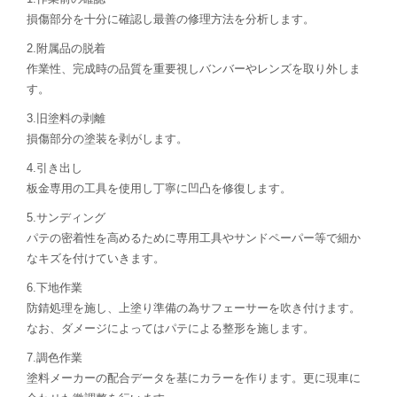
損傷部分を十分に確認し最善の修理方法を分析します。
2.附属品の脱着
作業性、完成時の品質を重要視しバンバーやレンズを取り外しま
す。
3.旧塗料の剥離
損傷部分の塗装を剥がします。
4.引き出し
板金専用の工具を使用し丁寧に凹凸を修復します。
5.サンディング
パテの密着性を高めるために専用工具やサンドペーパー等で細か
なキズを付けていきます。
6.下地作業
防錆処理を施し、上塗り準備の為サフェーサーを吹き付けます。
なお、ダメージによってはパテによる整形を施します。
7.調色作業
塗料メーカーの配合データを基にカラーを作ります。更に現車に