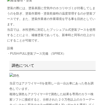
塗装の際には、塗装表面に空気中のホコリやゴミが付着してしま
うのを防ぎ、塗装作業時・塗装乾燥時の温度管理するのが塗装ブ
ースです。また、塗装作業者の作業環境を守る事を目的としてい
ます。
当店では、水性塗料に対応したプッシュプル式塗装ブースを使用
することにより、補修塗装であっても、新車時と同等の仕上がり
にすることが可能です。
設備
・PUSH-PULL塗装ブース完備 （SPREX）
調色について
当店ではアクワイヤーIIを使用し一台一台お車にあった色を調
色しています。
複雑な測色もアクワイヤーIIで測色した結果を専用のカラー検
索ソフトに接続すると、分析された２０万色以上のカラーデー
タバンクから双方のカラー情報が最も近いデータを選択してく