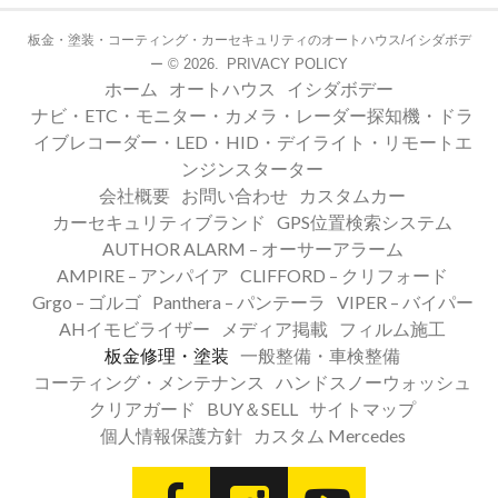
板金・塗装・コーティング・カーセキュリティのオートハウス/イシダボデ
© 2026.
PRIVACY POLICY
ー
ホーム
オートハウス
イシダボデー
ナビ・ETC・モニター・カメラ・レーダー探知機・ドラ
イブレコーダー・LED・HID・デイライト・リモートエ
ンジンスターター
会社概要
お問い合わせ
カスタムカー
カーセキュリティブランド
GPS位置検索システム
AUTHOR ALARM – オーサーアラーム
AMPIRE – アンパイア
CLIFFORD – クリフォード
Grgo – ゴルゴ
Panthera – パンテーラ
VIPER – バイパー
AHイモビライザー
メディア掲載
フィルム施工
板金修理・塗装
一般整備・車検整備
コーティング・メンテナンス
ハンドスノーウォッシュ
クリアガード
BUY＆SELL
サイトマップ
個人情報保護方針
カスタム Mercedes