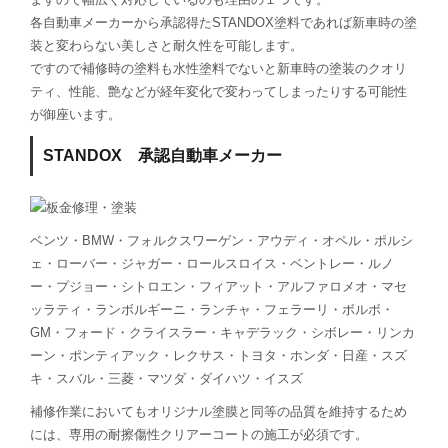
各自動車メーカーから承認得たSTANDOX塗料であれば新車時の塗
装と変わらない美しさと耐久性を可能します。
ですので補修時の塗料も水性塗料でないと新車時の塗装のクオリ
ティ、性能、艶などが経年変化で変わってしまったりする可能性
が御座います。
STANDOX 承認自動車メーカー
ベンツ・BMW・フォルクスワーゲン・アウディ・オペル・ポルシ
ェ・ローバー・ジャガー・ロールスロイス・ベントレー・ルノ
ー・プジョー・シトロエン・フィアット・アルファロメオ・マセ
ッラティ・ランボルギーニ・ランチャ・フェラーリ・ボルボ・
GM・フォード・クライスラー・キャデラック・シボレー・リンカ
ーン・ポンティアック・レクサス・トヨタ・ホンダ・日産・スズ
キ・スバル・三菱・マツダ・ダイハツ・イスズ
補修作業においてもオリジナル塗膜と同等の品質を維持するため
には、専用の耐擦傷性クリアーコートの施工が必須です。