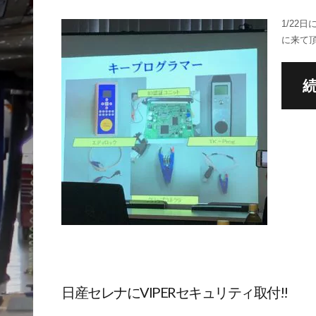
1/22
に来て
日産セレナにVIPERセキュリティ取付!!