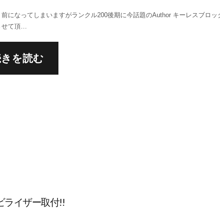
前になってしまいますがランクル200後期に今話題のAuthor キーレスブロ
させて頂…
続きを読む
ライザー取付!!