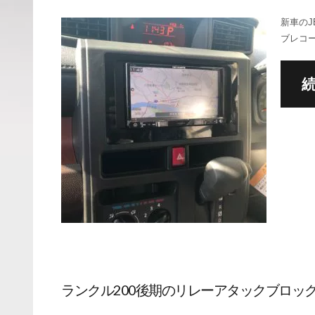
新車のJ
ブレコ
ランクル200後期のリレーアタックブロッ