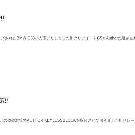
!
ズされたBMW G30が入庫いたしました!! クリフォードG5とAuthorの組み
!!
 CTの盗難対策でAUTHOR KEYLESSBLOCKを取付させて頂きました!! リレ