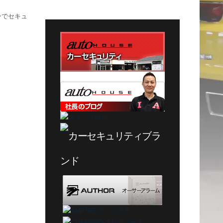
テ
ンでセキュ
ゴ
リ
ー