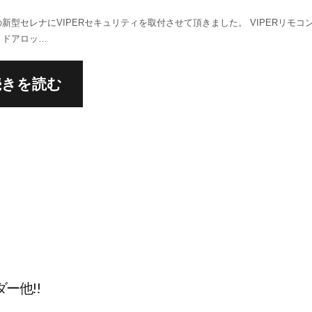
新型セレナにVIPERセキュリティを取付させて頂きました。 VIPERリモコ
、ドアロッ…
続きを読む
ー他!!