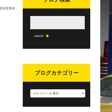
の愛知県警様
ブログカテゴリー
ブ
ロ
グ
カ