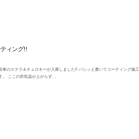
ティング!!
新車のステラ＆チェロキーが入庫しました!! バシッと磨いてコーティング施
す。 ここの所気温が上がらず…