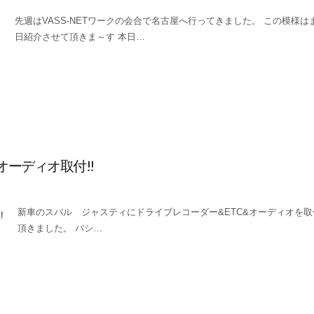
先週はVASS-NETワークの会合で名古屋へ行ってきました。 この模様は
日紹介させて頂きま～す 本日…
ーディオ取付!!
新車のスバル ジャスティにドライブレコーダー&ETC&オーディオを
頂きました。 バシ…