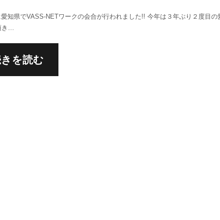
日に愛知県でVASS-NETワークの会合が行われました!! 今年は３年ぶり２度目
頂き…
続きを読む